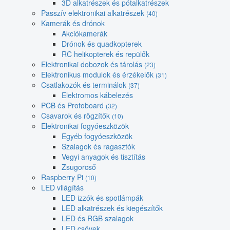
3D alkatrészek és pótalkatrészek
Passzív elektronikai alkatrészek
(40)
Kamerák és drónok
Akciókamerák
Drónok és quadkopterek
RC helikopterek és repülők
Elektronikai dobozok és tárolás
(23)
Elektronikus modulok és érzékelők
(31)
Csatlakozók és terminálok
(37)
Elektromos kábelezés
PCB és Protoboard
(32)
Csavarok és rögzítők
(10)
Elektronikai fogyóeszközök
Egyéb fogyóeszközök
Szalagok és ragasztók
Vegyi anyagok és tisztítás
Zsugorcső
Raspberry Pi
(10)
LED világítás
LED izzók és spotlámpák
LED alkatrészek és kiegészítők
LED és RGB szalagok
LED csövek