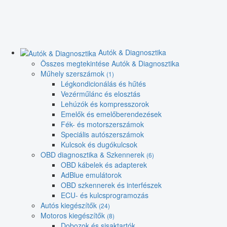
Autók & Diagnosztika
Összes megtekintése Autók & Diagnosztika
Műhely szerszámok
(1)
Légkondicionálás és hűtés
Vezérműlánc és elosztás
Lehúzók és kompresszorok
Emelők és emelőberendezések
Fék- és motorszerszámok
Speciális autószerszámok
Kulcsok és dugókulcsok
OBD diagnosztika & Szkennerek
(6)
OBD kábelek és adapterek
AdBlue emulátorok
OBD szkennerek és interfészek
ECU- és kulcsprogramozás
Autós kiegészítők
(24)
Motoros kiegészítők
(8)
Dobozok és sisaktartók