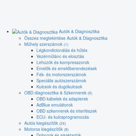
Autók & Diagnosztika
Összes megtekintése Autók & Diagnosztika
Műhely szerszámok
(1)
Légkondicionálás és hűtés
Vezérműlánc és elosztás
Lehúzók és kompresszorok
Emelők és emelőberendezések
Fék- és motorszerszámok
Speciális autószerszámok
Kulcsok és dugókulcsok
OBD diagnosztika & Szkennerek
(6)
OBD kábelek és adapterek
AdBlue emulátorok
OBD szkennerek és interfészek
ECU- és kulcsprogramozás
Autós kiegészítők
(24)
Motoros kiegészítők
(8)
Dobozok és sisaktartók