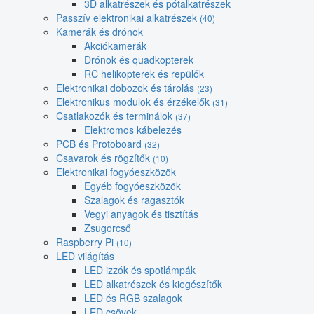
3D alkatrészek és pótalkatrészek
Passzív elektronikai alkatrészek
(40)
Kamerák és drónok
Akciókamerák
Drónok és quadkopterek
RC helikopterek és repülők
Elektronikai dobozok és tárolás
(23)
Elektronikus modulok és érzékelők
(31)
Csatlakozók és terminálok
(37)
Elektromos kábelezés
PCB és Protoboard
(32)
Csavarok és rögzítők
(10)
Elektronikai fogyóeszközök
Egyéb fogyóeszközök
Szalagok és ragasztók
Vegyi anyagok és tisztítás
Zsugorcső
Raspberry Pi
(10)
LED világítás
LED izzók és spotlámpák
LED alkatrészek és kiegészítők
LED és RGB szalagok
LED csövek