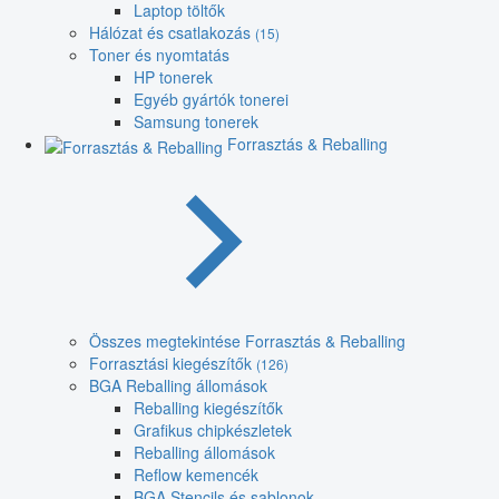
Laptop töltők
Hálózat és csatlakozás
(15)
Toner és nyomtatás
HP tonerek
Egyéb gyártók tonerei
Samsung tonerek
Forrasztás & Reballing
Összes megtekintése Forrasztás & Reballing
Forrasztási kiegészítők
(126)
BGA Reballing állomások
Reballing kiegészítők
Grafikus chipkészletek
Reballing állomások
Reflow kemencék
BGA Stencils és sablonok