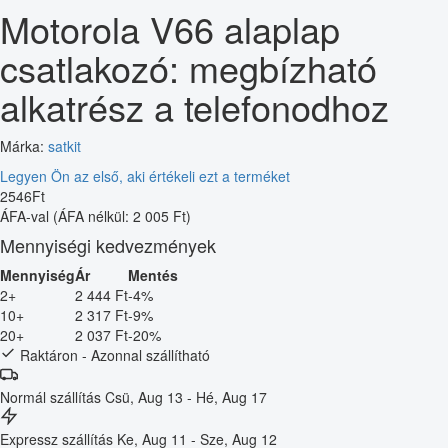
Motorola V66 alaplap
csatlakozó: megbízható
alkatrész a telefonodhoz
Márka:
satkit
Legyen Ön az első, aki értékeli ezt a terméket
2546
Ft
ÁFA-val
(ÁFA nélkül: 2 005 Ft)
Mennyiségi kedvezmények
Mennyiség
Ár
Mentés
2+
2 444 Ft
-4%
10+
2 317 Ft
-9%
20+
2 037 Ft
-20%
Raktáron - Azonnal szállítható
Normál szállítás
Csü, Aug 13 - Hé, Aug 17
Expressz szállítás
Ke, Aug 11 - Sze, Aug 12