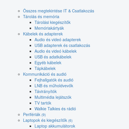
Összes megtekintése IT & Csatlakozás
Tárolás és memória
Tárolási kiegészítők
Memóriakártyák
Kábelek és adapterek
Audio és videó adapterek
USB adapterek és csatlakozás
Audio és videó kábelek
USB és adatkábelek
Egyéb kábelek
Tápkábelek
Kommunikáció és audió
Fejhallgatók és audió
LNB és műholdvevők
Távirányítók
Multimédia lejátszók
TV tartók
Walkie Talkies és rádió
Perifériák
(9)
Laptopok és kiegészítők
(6)
Laptop akkumulátorok