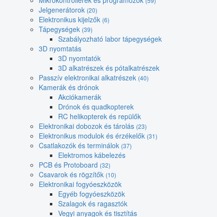
Mikrokontrollerek és programozók
(59)
Jelgenerátorok
(20)
Elektronikus kijelzők
(6)
Tápegységek
(39)
Szabályozható labor tápegységek
3D nyomtatás
3D nyomtatók
3D alkatrészek és pótalkatrészek
Passzív elektronikai alkatrészek
(40)
Kamerák és drónok
Akciókamerák
Drónok és quadkopterek
RC helikopterek és repülők
Elektronikai dobozok és tárolás
(23)
Elektronikus modulok és érzékelők
(31)
Csatlakozók és terminálok
(37)
Elektromos kábelezés
PCB és Protoboard
(32)
Csavarok és rögzítők
(10)
Elektronikai fogyóeszközök
Egyéb fogyóeszközök
Szalagok és ragasztók
Vegyi anyagok és tisztítás