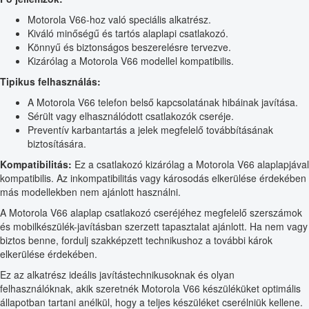
Motorola V66-hoz való speciális alkatrész.
Kiváló minőségű és tartós alaplapi csatlakozó.
Könnyű és biztonságos beszerelésre tervezve.
Kizárólag a Motorola V66 modellel kompatibilis.
Tipikus felhasználás:
A Motorola V66 telefon belső kapcsolatának hibáinak javítása.
Sérült vagy elhasználódott csatlakozók cseréje.
Preventív karbantartás a jelek megfelelő továbbításának
biztosítására.
Kompatibilitás:
Ez a csatlakozó kizárólag a Motorola V66 alaplapjával
kompatibilis. Az inkompatibilitás vagy károsodás elkerülése érdekében
más modellekben nem ajánlott használni.
A Motorola V66 alaplap csatlakozó cseréjéhez megfelelő szerszámok
és mobilkészülék-javításban szerzett tapasztalat ajánlott. Ha nem vagy
biztos benne, fordulj szakképzett technikushoz a további károk
elkerülése érdekében.
Ez az alkatrész ideális javítástechnikusoknak és olyan
felhasználóknak, akik szeretnék Motorola V66 készüléküket optimális
állapotban tartani anélkül, hogy a teljes készüléket cserélniük kellene.