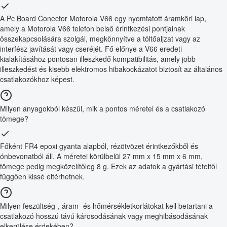
A Pc Board Conector Motorola V66 egy nyomtatott áramköri lap,
amely a Motorola V66 telefon belső érintkezési pontjainak
összekapcsolására szolgál, megkönnyítve a töltőaljzat vagy az
interfész javítását vagy cseréjét. Fő előnye a V66 eredeti
kialakításához pontosan illeszkedő kompatibilitás, amely jobb
illeszkedést és kisebb elektromos hibakockázatot biztosít az általános
csatlakozókhoz képest.
Milyen anyagokból készül, mik a pontos méretei és a csatlakozó
tömege?
Főként FR4 epoxi gyanta alapból, rézötvözet érintkezőkből és
ónbevonatból áll. A méretei körülbelül 27 mm x 15 mm x 6 mm,
tömege pedig megközelítőleg 8 g. Ezek az adatok a gyártási tételtől
függően kissé eltérhetnek.
Milyen feszültség-, áram- és hőmérsékletkorlátokat kell betartani a
csatlakozó hosszú távú károsodásának vagy meghibásodásának
elkerülése érdekében?