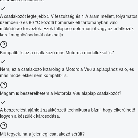
A csatlakozót legfeljebb 5 V feszültség és 1 A áram mellett, folyamatos
üzemben 0 és 60 °C közötti hőmérsékleti tartományban való
működésre tervezték. Ezek túllépése deformációt vagy az érintkezők
korai meghibásodását okozhatja.
Kompatibilis ez a csatlakozó más Motorola modellekkel is?
Nem, ez a csatlakozó kizárólag a Motorola V66 alaplapjához való, és
más modellekkel nem kompatibilis.
Magam is beszerelhetem a Motorola V66 alaplap csatlakozót?
A beszerelést ajánlott szakképzett technikusra bízni, hogy elkerülhető
legyen a készülék károsodása.
Mit tegyek, ha a jelenlegi csatlakozó sérült?