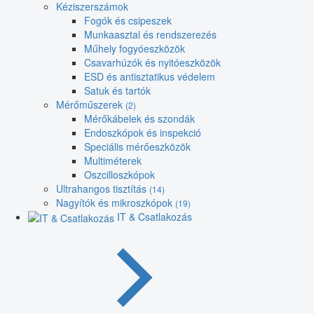
Kéziszerszámok
Fogók és csipeszek
Munkaasztal és rendszerezés
Műhely fogyóeszközök
Csavarhúzók és nyitóeszközök
ESD és antisztatikus védelem
Satuk és tartók
Mérőműszerek
(2)
Mérőkábelek és szondák
Endoszkópok és inspekció
Speciális mérőeszközök
Multiméterek
Oszcilloszkópok
Ultrahangos tisztítás
(14)
Nagyítók és mikroszkópok
(19)
IT & Csatlakozás