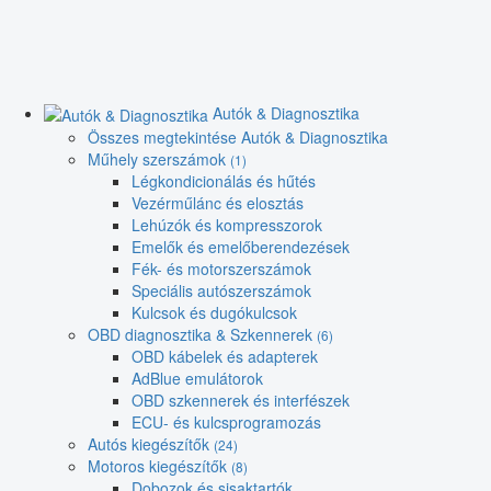
Autók & Diagnosztika
Összes megtekintése Autók & Diagnosztika
Műhely szerszámok
(1)
Légkondicionálás és hűtés
Vezérműlánc és elosztás
Lehúzók és kompresszorok
Emelők és emelőberendezések
Fék- és motorszerszámok
Speciális autószerszámok
Kulcsok és dugókulcsok
OBD diagnosztika & Szkennerek
(6)
OBD kábelek és adapterek
AdBlue emulátorok
OBD szkennerek és interfészek
ECU- és kulcsprogramozás
Autós kiegészítők
(24)
Motoros kiegészítők
(8)
Dobozok és sisaktartók