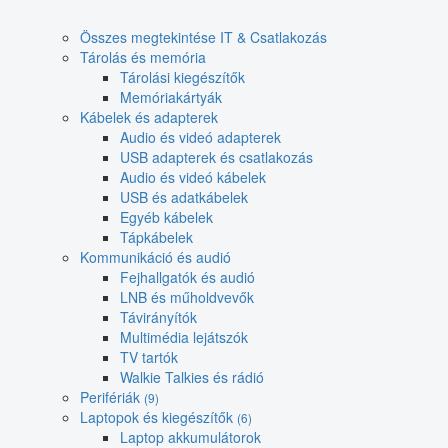
Összes megtekintése IT & Csatlakozás
Tárolás és memória
Tárolási kiegészítők
Memóriakártyák
Kábelek és adapterek
Audio és videó adapterek
USB adapterek és csatlakozás
Audio és videó kábelek
USB és adatkábelek
Egyéb kábelek
Tápkábelek
Kommunikáció és audió
Fejhallgatók és audió
LNB és műholdvevők
Távirányítók
Multimédia lejátszók
TV tartók
Walkie Talkies és rádió
Perifériák
(9)
Laptopok és kiegészítők
(6)
Laptop akkumulátorok