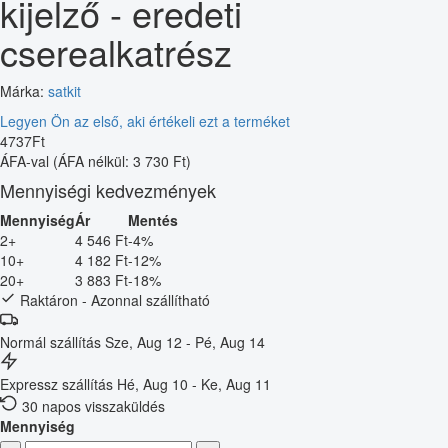
kijelző - eredeti
cserealkatrész
Márka:
satkit
Legyen Ön az első, aki értékeli ezt a terméket
4737
Ft
ÁFA-val
(ÁFA nélkül: 3 730 Ft)
Mennyiségi kedvezmények
Mennyiség
Ár
Mentés
2+
4 546 Ft
-4%
10+
4 182 Ft
-12%
20+
3 883 Ft
-18%
Raktáron - Azonnal szállítható
Normál szállítás
Sze, Aug 12 - Pé, Aug 14
Expressz szállítás
Hé, Aug 10 - Ke, Aug 11
30 napos visszaküldés
Mennyiség