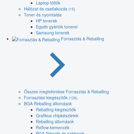
Laptop töltők
Hálózat és csatlakozás
(15)
Toner és nyomtatás
HP tonerek
Egyéb gyártók tonerei
Samsung tonerek
Forrasztás & Reballing
Összes megtekintése Forrasztás & Reballing
Forrasztási kiegészítők
(126)
BGA Reballing állomások
Reballing kiegészítők
Grafikus chipkészletek
Reballing állomások
Reflow kemencék
BGA Stencils és sablonok