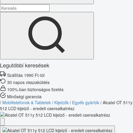
Legutóbbi keresések
Szállítás 1990 Ft-tól
30 napos visszaküldés
100%-ban biztonságos fizetés
Minőségi garancia
/
Mobiltelefonok & Tabletek
/
Kijelzők
/
Egyéb gyártók
/
Alcatel OT 511y
512 LCD kijelző - eredeti cserealkatrész