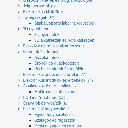
Mikrokontrollerek és programozók
(59)
Jelgenerátorok
(20)
Elektronikus kijelzők
(6)
Tápegységek
(39)
Szabályozható labor tápegységek
3D nyomtatás
3D nyomtatók
3D alkatrészek és pótalkatrészek
Passzív elektronikai alkatrészek
(40)
Kamerák és drónok
Akciókamerák
Drónok és quadkopterek
RC helikopterek és repülők
Elektronikai dobozok és tárolás
(23)
Elektronikus modulok és érzékelők
(31)
Csatlakozók és terminálok
(37)
Elektromos kábelezés
PCB és Protoboard
(32)
Csavarok és rögzítők
(10)
Elektronikai fogyóeszközök
Egyéb fogyóeszközök
Szalagok és ragasztók
Vegyi anyagok és tisztítás