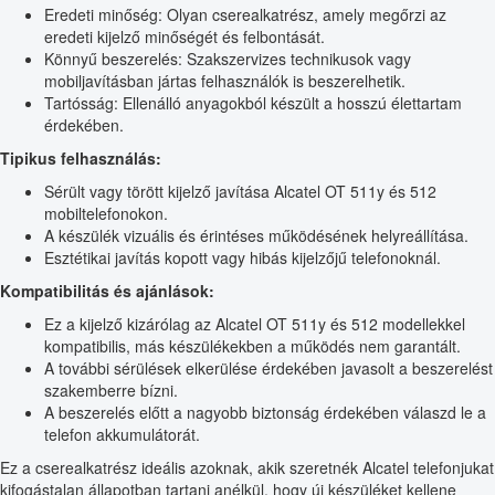
Eredeti minőség: Olyan cserealkatrész, amely megőrzi az
eredeti kijelző minőségét és felbontását.
Könnyű beszerelés: Szakszervizes technikusok vagy
mobiljavításban jártas felhasználók is beszerelhetik.
Tartósság: Ellenálló anyagokból készült a hosszú élettartam
érdekében.
Tipikus felhasználás:
Sérült vagy törött kijelző javítása Alcatel OT 511y és 512
mobiltelefonokon.
A készülék vizuális és érintéses működésének helyreállítása.
Esztétikai javítás kopott vagy hibás kijelzőjű telefonoknál.
Kompatibilitás és ajánlások:
Ez a kijelző kizárólag az Alcatel OT 511y és 512 modellekkel
kompatibilis, más készülékekben a működés nem garantált.
A további sérülések elkerülése érdekében javasolt a beszerelést
szakemberre bízni.
A beszerelés előtt a nagyobb biztonság érdekében válaszd le a
telefon akkumulátorát.
Ez a cserealkatrész ideális azoknak, akik szeretnék Alcatel telefonjukat
kifogástalan állapotban tartani anélkül, hogy új készüléket kellene