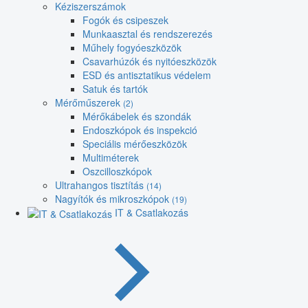
Kéziszerszámok
Fogók és csipeszek
Munkaasztal és rendszerezés
Műhely fogyóeszközök
Csavarhúzók és nyitóeszközök
ESD és antisztatikus védelem
Satuk és tartók
Mérőműszerek
(2)
Mérőkábelek és szondák
Endoszkópok és inspekció
Speciális mérőeszközök
Multiméterek
Oszcilloszkópok
Ultrahangos tisztítás
(14)
Nagyítók és mikroszkópok
(19)
IT & Csatlakozás