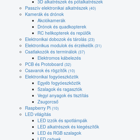
3D alkatrészek és pótalkatrészek
Passzív elektronikai alkatrészek
(40)
Kamerák és drónok
Akciókamerák
Drónok és quadkopterek
RC helikopterek és repülők
Elektronikai dobozok és tárolás
(23)
Elektronikus modulok és érzékelők
(31)
Csatlakozók és terminálok
(37)
Elektromos kábelezés
PCB és Protoboard
(32)
Csavarok és rögzítők
(10)
Elektronikai fogyóeszközök
Egyéb fogyóeszközök
Szalagok és ragasztók
Vegyi anyagok és tisztítás
Zsugorcső
Raspberry Pi
(10)
LED világítás
LED izzók és spotlámpák
LED alkatrészek és kiegészítők
LED és RGB szalagok
LED csövek