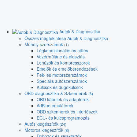
Autók & Diagnosztika
Összes megtekintése Autók & Diagnosztika
Műhely szerszámok
(1)
Légkondicionálás és hűtés
Vezérműlánc és elosztás
Lehúzók és kompresszorok
Emelők és emelőberendezések
Fék- és motorszerszámok
Speciális autószerszámok
Kulcsok és dugókulcsok
OBD diagnosztika & Szkennerek
(6)
OBD kábelek és adapterek
AdBlue emulátorok
OBD szkennerek és interfészek
ECU- és kulcsprogramozás
Autós kiegészítők
(24)
Motoros kiegészítők
(8)
Dobozok és sisaktartók