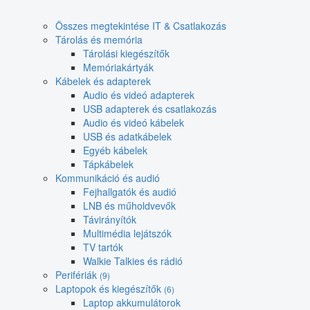
Összes megtekintése IT & Csatlakozás
Tárolás és memória
Tárolási kiegészítők
Memóriakártyák
Kábelek és adapterek
Audio és videó adapterek
USB adapterek és csatlakozás
Audio és videó kábelek
USB és adatkábelek
Egyéb kábelek
Tápkábelek
Kommunikáció és audió
Fejhallgatók és audió
LNB és műholdvevők
Távirányítók
Multimédia lejátszók
TV tartók
Walkie Talkies és rádió
Perifériák
(9)
Laptopok és kiegészítők
(6)
Laptop akkumulátorok