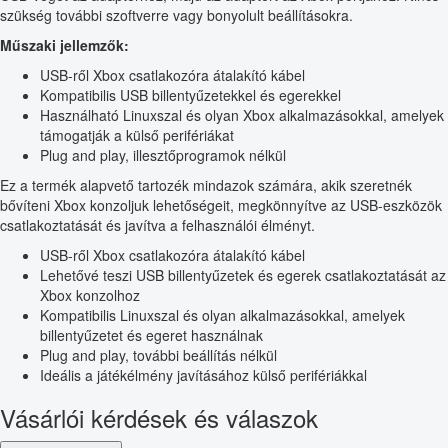
szükség további szoftverre vagy bonyolult beállításokra.
Műszaki jellemzők:
USB-ről Xbox csatlakozóra átalakító kábel
Kompatibilis USB billentyűzetekkel és egerekkel
Használható Linuxszal és olyan Xbox alkalmazásokkal, amelyek
támogatják a külső perifériákat
Plug and play, illesztőprogramok nélkül
Ez a termék alapvető tartozék mindazok számára, akik szeretnék
bővíteni Xbox konzoljuk lehetőségeit, megkönnyítve az USB-eszközök
csatlakoztatását és javítva a felhasználói élményt.
USB-ről Xbox csatlakozóra átalakító kábel
Lehetővé teszi USB billentyűzetek és egerek csatlakoztatását az
Xbox konzolhoz
Kompatibilis Linuxszal és olyan alkalmazásokkal, amelyek
billentyűzetet és egeret használnak
Plug and play, további beállítás nélkül
Ideális a játékélmény javításához külső perifériákkal
Vásárlói kérdések és válaszok