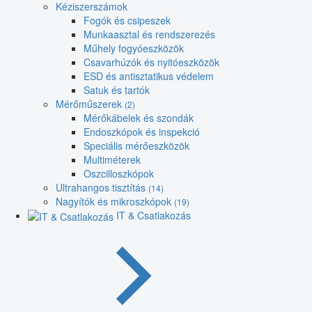
Kéziszerszámok
Fogók és csipeszek
Munkaasztal és rendszerezés
Műhely fogyóeszközök
Csavarhúzók és nyitóeszközök
ESD és antisztatikus védelem
Satuk és tartók
Mérőműszerek
(2)
Mérőkábelek és szondák
Endoszkópok és inspekció
Speciális mérőeszközök
Multiméterek
Oszcilloszkópok
Ultrahangos tisztítás
(14)
Nagyítók és mikroszkópok
(19)
IT & Csatlakozás