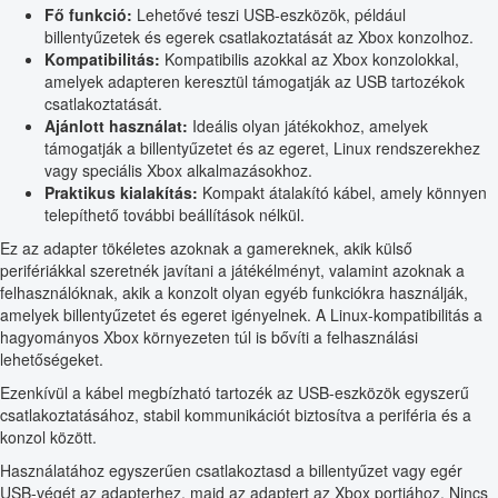
Fő funkció:
Lehetővé teszi USB-eszközök, például
billentyűzetek és egerek csatlakoztatását az Xbox konzolhoz.
Kompatibilitás:
Kompatibilis azokkal az Xbox konzolokkal,
amelyek adapteren keresztül támogatják az USB tartozékok
csatlakoztatását.
Ajánlott használat:
Ideális olyan játékokhoz, amelyek
támogatják a billentyűzetet és az egeret, Linux rendszerekhez
vagy speciális Xbox alkalmazásokhoz.
Praktikus kialakítás:
Kompakt átalakító kábel, amely könnyen
telepíthető további beállítások nélkül.
Ez az adapter tökéletes azoknak a gamereknek, akik külső
perifériákkal szeretnék javítani a játékélményt, valamint azoknak a
felhasználóknak, akik a konzolt olyan egyéb funkciókra használják,
amelyek billentyűzetet és egeret igényelnek. A Linux-kompatibilitás a
hagyományos Xbox környezeten túl is bővíti a felhasználási
lehetőségeket.
Ezenkívül a kábel megbízható tartozék az USB-eszközök egyszerű
csatlakoztatásához, stabil kommunikációt biztosítva a periféria és a
konzol között.
Használatához egyszerűen csatlakoztasd a billentyűzet vagy egér
USB-végét az adapterhez, majd az adaptert az Xbox portjához. Nincs