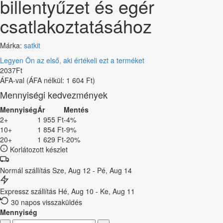
billentyűzet és egér
csatlakoztatásához
Márka:
satkit
Legyen Ön az első, aki értékeli ezt a terméket
2037
Ft
ÁFA-val
(ÁFA nélkül: 1 604 Ft)
Mennyiségi kedvezmények
Mennyiség
Ár
Mentés
2+
1 955 Ft
-4%
10+
1 854 Ft
-9%
20+
1 629 Ft
-20%
Korlátozott készlet
Normál szállítás
Sze, Aug 12 - Pé, Aug 14
Expressz szállítás
Hé, Aug 10 - Ke, Aug 11
30 napos visszaküldés
Mennyiség