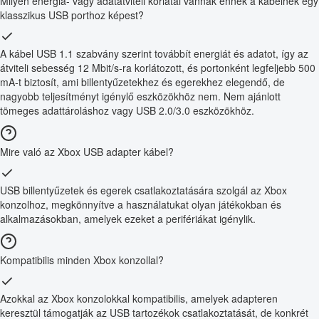
Milyen energia- vagy adatátviteli korlátai vannak ennek a kábelnek egy
klasszikus USB porthoz képest?
A kábel USB 1.1 szabvány szerint továbbít energiát és adatot, így az
átviteli sebesség 12 Mbit/s-ra korlátozott, és portonként legfeljebb 500
mA-t biztosít, ami billentyűzetekhez és egerekhez elegendő, de
nagyobb teljesítményt igénylő eszközökhöz nem. Nem ajánlott
tömeges adattároláshoz vagy USB 2.0/3.0 eszközökhöz.
Mire való az Xbox USB adapter kábel?
USB billentyűzetek és egerek csatlakoztatására szolgál az Xbox
konzolhoz, megkönnyítve a használatukat olyan játékokban és
alkalmazásokban, amelyek ezeket a perifériákat igénylik.
Kompatibilis minden Xbox konzollal?
Azokkal az Xbox konzolokkal kompatibilis, amelyek adapteren
keresztül támogatják az USB tartozékok csatlakoztatását, de konkrét