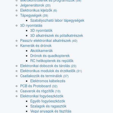
Mikrokontrollerek és programozók
(59)
Jelgenerátorok
(20)
Elektronikus kijelzők
(6)
Tápegységek
(39)
Szabályozható labor tápegységek
3D nyomtatás
3D nyomtatók
3D alkatrészek és pótalkatrészek
Passzív elektronikai alkatrészek
(40)
Kamerák és drónok
Akciókamerák
Drónok és quadkopterek
RC helikopterek és repülők
Elektronikai dobozok és tárolás
(23)
Elektronikus modulok és érzékelők
(31)
Csatlakozók és terminálok
(37)
Elektromos kábelezés
PCB és Protoboard
(32)
Csavarok és rögzítők
(10)
Elektronikai fogyóeszközök
Egyéb fogyóeszközök
Szalagok és ragasztók
Vegyi anyagok és tisztítás