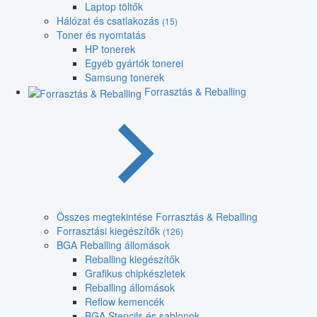
Laptop töltők
Hálózat és csatlakozás
(15)
Toner és nyomtatás
HP tonerek
Egyéb gyártók tonerei
Samsung tonerek
Forrasztás & Reballing
Összes megtekintése Forrasztás & Reballing
Forrasztási kiegészítők
(126)
BGA Reballing állomások
Reballing kiegészítők
Grafikus chipkészletek
Reballing állomások
Reflow kemencék
BGA Stencils és sablonok