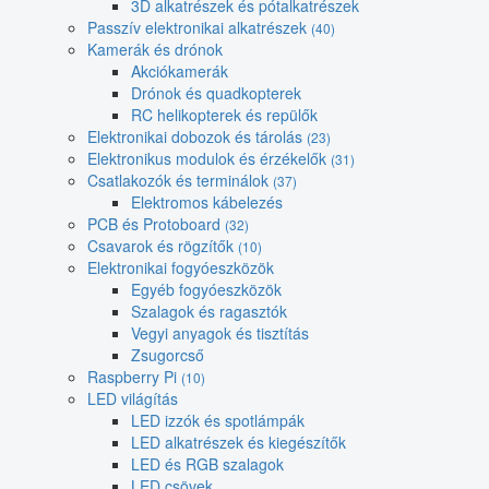
3D alkatrészek és pótalkatrészek
Passzív elektronikai alkatrészek
(40)
Kamerák és drónok
Akciókamerák
Drónok és quadkopterek
RC helikopterek és repülők
Elektronikai dobozok és tárolás
(23)
Elektronikus modulok és érzékelők
(31)
Csatlakozók és terminálok
(37)
Elektromos kábelezés
PCB és Protoboard
(32)
Csavarok és rögzítők
(10)
Elektronikai fogyóeszközök
Egyéb fogyóeszközök
Szalagok és ragasztók
Vegyi anyagok és tisztítás
Zsugorcső
Raspberry Pi
(10)
LED világítás
LED izzók és spotlámpák
LED alkatrészek és kiegészítők
LED és RGB szalagok
LED csövek