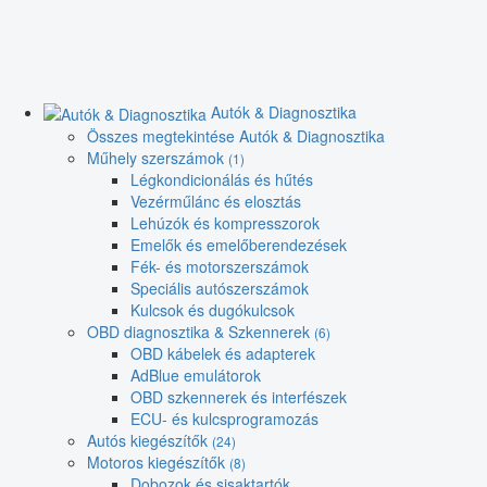
Autók & Diagnosztika
Összes megtekintése Autók & Diagnosztika
Műhely szerszámok
(1)
Légkondicionálás és hűtés
Vezérműlánc és elosztás
Lehúzók és kompresszorok
Emelők és emelőberendezések
Fék- és motorszerszámok
Speciális autószerszámok
Kulcsok és dugókulcsok
OBD diagnosztika & Szkennerek
(6)
OBD kábelek és adapterek
AdBlue emulátorok
OBD szkennerek és interfészek
ECU- és kulcsprogramozás
Autós kiegészítők
(24)
Motoros kiegészítők
(8)
Dobozok és sisaktartók