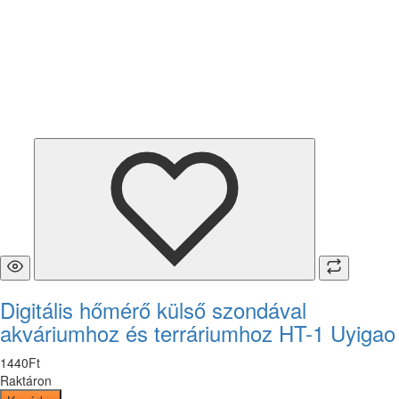
Digitális hőmérő külső szondával
akváriumhoz és terráriumhoz HT-1 Uyigao
1440
Ft
Raktáron