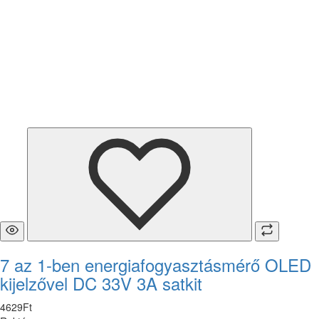
7 az 1-ben energiafogyasztásmérő OLED
kijelzővel DC 33V 3A satkit
4629
Ft