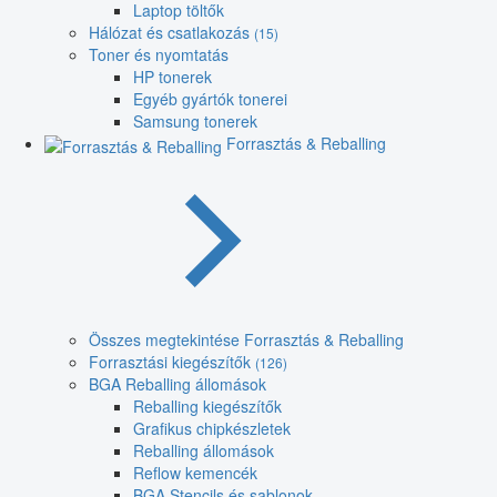
Laptop töltők
Hálózat és csatlakozás
(15)
Toner és nyomtatás
HP tonerek
Egyéb gyártók tonerei
Samsung tonerek
Forrasztás & Reballing
Összes megtekintése Forrasztás & Reballing
Forrasztási kiegészítők
(126)
BGA Reballing állomások
Reballing kiegészítők
Grafikus chipkészletek
Reballing állomások
Reflow kemencék
BGA Stencils és sablonok