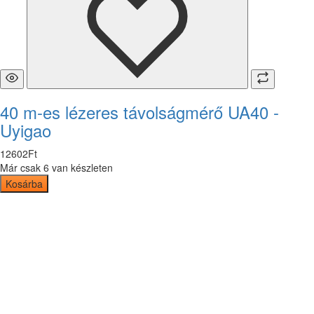
40 m-es lézeres távolságmérő UA40 -
Uyigao
12602
Ft
Már csak 6 van készleten
Kosárba