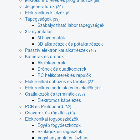
Mikrokontrollerek és programozók
(59)
Jelgenerátorok
(20)
Elektronikus kijelzők
(6)
Tápegységek
(39)
Szabályozható labor tápegységek
3D nyomtatás
3D nyomtatók
3D alkatrészek és pótalkatrészek
Passzív elektronikai alkatrészek
(40)
Kamerák és drónok
Akciókamerák
Drónok és quadkopterek
RC helikopterek és repülők
Elektronikai dobozok és tárolás
(23)
Elektronikus modulok és érzékelők
(31)
Csatlakozók és terminálok
(37)
Elektromos kábelezés
PCB és Protoboard
(32)
Csavarok és rögzítők
(10)
Elektronikai fogyóeszközök
Egyéb fogyóeszközök
Szalagok és ragasztók
Vegyi anyagok és tisztítás