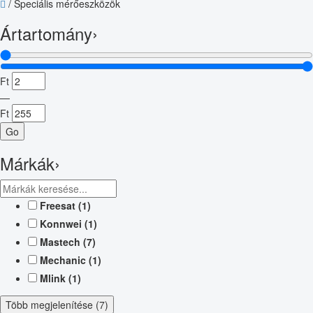
/
Speciális mérőeszközök
Ártartomány
›
Ft
—
Ft
Go
Márkák
›
Freesat
(1)
Konnwei
(1)
Mastech
(7)
Mechanic
(1)
Mlink
(1)
Több megjelenítése (7)