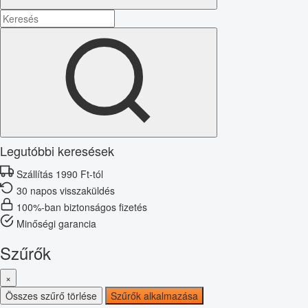
Legutóbbi keresések
Szállítás 1990 Ft-tól
30 napos visszaküldés
100%-ban biztonságos fizetés
Minőségi garancia
Szűrők
×
Összes szűrő törlése
Szűrők alkalmazása