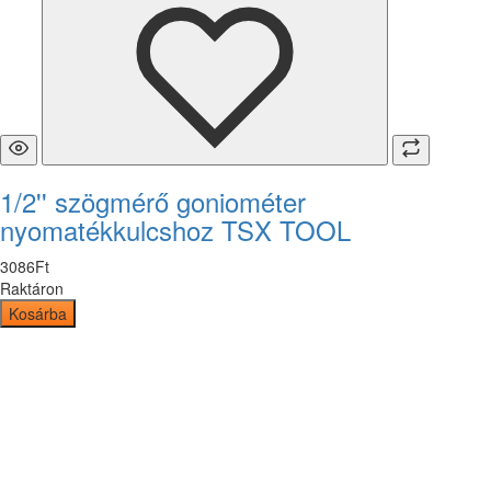
1/2'' szögmérő goniométer
nyomatékkulcshoz TSX TOOL
3086
Ft
Raktáron
Kosárba