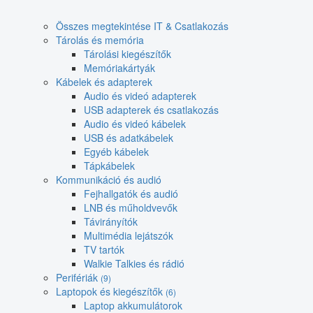
Összes megtekintése IT & Csatlakozás
Tárolás és memória
Tárolási kiegészítők
Memóriakártyák
Kábelek és adapterek
Audio és videó adapterek
USB adapterek és csatlakozás
Audio és videó kábelek
USB és adatkábelek
Egyéb kábelek
Tápkábelek
Kommunikáció és audió
Fejhallgatók és audió
LNB és műholdvevők
Távirányítók
Multimédia lejátszók
TV tartók
Walkie Talkies és rádió
Perifériák
(9)
Laptopok és kiegészítők
(6)
Laptop akkumulátorok