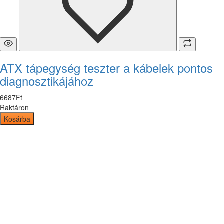
ATX tápegység teszter a kábelek pontos
diagnosztikájához
6687
Ft
Raktáron
Kosárba