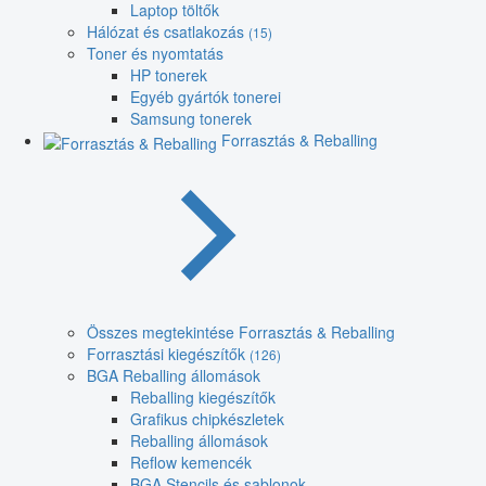
Laptop töltők
Hálózat és csatlakozás
(15)
Toner és nyomtatás
HP tonerek
Egyéb gyártók tonerei
Samsung tonerek
Forrasztás & Reballing
Összes megtekintése Forrasztás & Reballing
Forrasztási kiegészítők
(126)
BGA Reballing állomások
Reballing kiegészítők
Grafikus chipkészletek
Reballing állomások
Reflow kemencék
BGA Stencils és sablonok