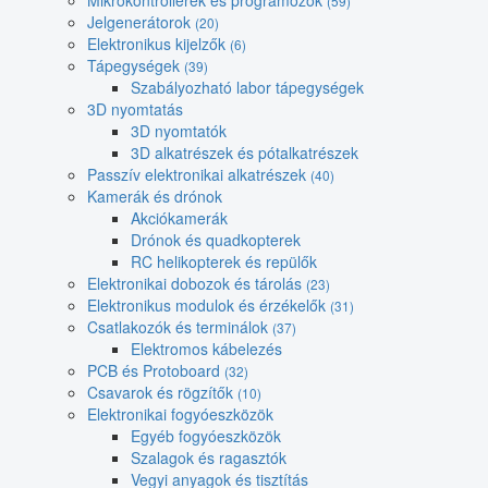
Mikrokontrollerek és programozók
(59)
Jelgenerátorok
(20)
Elektronikus kijelzők
(6)
Tápegységek
(39)
Szabályozható labor tápegységek
3D nyomtatás
3D nyomtatók
3D alkatrészek és pótalkatrészek
Passzív elektronikai alkatrészek
(40)
Kamerák és drónok
Akciókamerák
Drónok és quadkopterek
RC helikopterek és repülők
Elektronikai dobozok és tárolás
(23)
Elektronikus modulok és érzékelők
(31)
Csatlakozók és terminálok
(37)
Elektromos kábelezés
PCB és Protoboard
(32)
Csavarok és rögzítők
(10)
Elektronikai fogyóeszközök
Egyéb fogyóeszközök
Szalagok és ragasztók
Vegyi anyagok és tisztítás