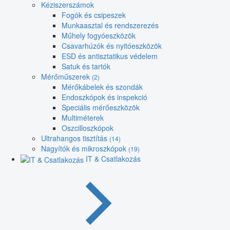
Kéziszerszámok
Fogók és csipeszek
Munkaasztal és rendszerezés
Műhely fogyóeszközök
Csavarhúzók és nyitóeszközök
ESD és antisztatikus védelem
Satuk és tartók
Mérőműszerek
(2)
Mérőkábelek és szondák
Endoszkópok és inspekció
Speciális mérőeszközök
Multiméterek
Oszcilloszkópok
Ultrahangos tisztítás
(14)
Nagyítók és mikroszkópok
(19)
IT & Csatlakozás