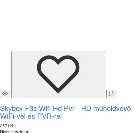
Skybox F3s Wifi Hd Pvr - HD műholdvevő
WiFi-vel és PVR-rel
25712
Ft
Nincs készleten