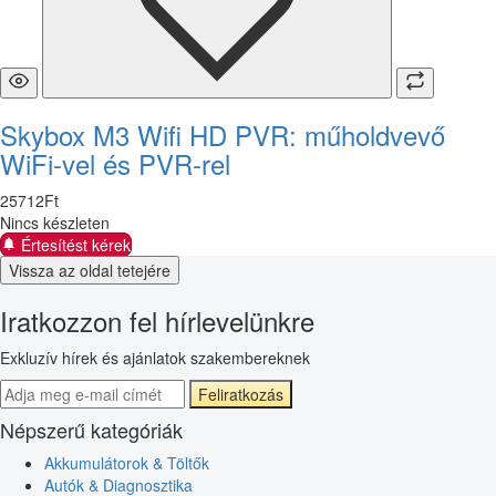
Skybox M3 Wifi HD PVR: műholdvevő
WiFi-vel és PVR-rel
25712
Ft
Nincs készleten
Értesítést kérek
Vissza az oldal tetejére
Iratkozzon fel hírlevelünkre
Exkluzív hírek és ajánlatok szakembereknek
Feliratkozás
Népszerű kategóriák
Akkumulátorok & Töltők
Autók & Diagnosztika