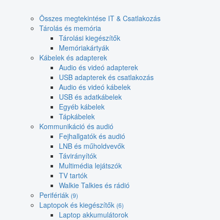
Összes megtekintése IT & Csatlakozás
Tárolás és memória
Tárolási kiegészítők
Memóriakártyák
Kábelek és adapterek
Audio és videó adapterek
USB adapterek és csatlakozás
Audio és videó kábelek
USB és adatkábelek
Egyéb kábelek
Tápkábelek
Kommunikáció és audió
Fejhallgatók és audió
LNB és műholdvevők
Távirányítók
Multimédia lejátszók
TV tartók
Walkie Talkies és rádió
Perifériák
(9)
Laptopok és kiegészítők
(6)
Laptop akkumulátorok