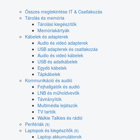
Összes megtekintése IT & Csatlakozás
Tárolás és memória
Tárolási kiegészítők
Memóriakártyák
Kábelek és adapterek
Audio és videó adapterek
USB adapterek és csatlakozás
Audio és videó kábelek
USB és adatkábelek
Egyéb kábelek
Tápkábelek
Kommunikáció és audió
Fejhallgatók és audió
LNB és műholdvevők
Távirányítók
Multimédia lejátszók
TV tartók
Walkie Talkies és rádió
Perifériák
(9)
Laptopok és kiegészítők
(6)
Laptop akkumulátorok