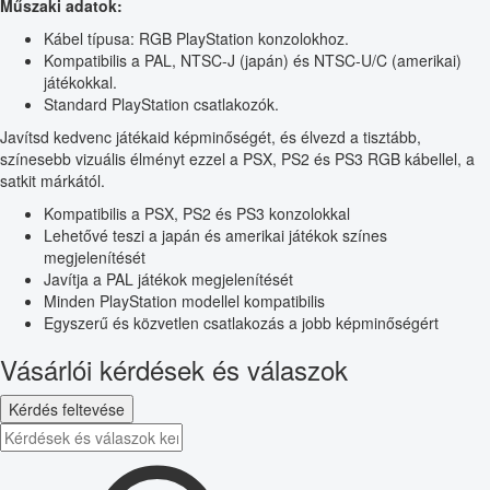
Műszaki adatok:
Kábel típusa: RGB PlayStation konzolokhoz.
Kompatibilis a PAL, NTSC-J (japán) és NTSC-U/C (amerikai)
játékokkal.
Standard PlayStation csatlakozók.
Javítsd kedvenc játékaid képminőségét, és élvezd a tisztább,
színesebb vizuális élményt ezzel a PSX, PS2 és PS3 RGB kábellel, a
satkit márkától.
Kompatibilis a PSX, PS2 és PS3 konzolokkal
Lehetővé teszi a japán és amerikai játékok színes
megjelenítését
Javítja a PAL játékok megjelenítését
Minden PlayStation modellel kompatibilis
Egyszerű és közvetlen csatlakozás a jobb képminőségért
Vásárlói kérdések és válaszok
Kérdés feltevése