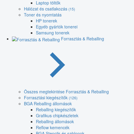
Laptop töltők
Hálózat és csatlakozás
(15)
Toner és nyomtatás
HP tonerek
Egyéb gyártók tonerei
Samsung tonerek
Forrasztás & Reballing
Összes megtekintése Forrasztás & Reballing
Forrasztási kiegészítők
(126)
BGA Reballing állomások
Reballing kiegészítők
Grafikus chipkészletek
Reballing állomások
Reflow kemencék
BGA Stencils és sablonok