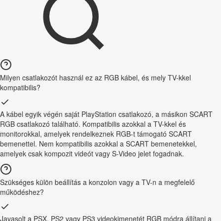
Milyen csatlakozót használ ez az RGB kábel, és mely TV-kkel
kompatibilis?
A kábel egyik végén saját PlayStation csatlakozó, a másikon SCART
RGB csatlakozó található. Kompatibilis azokkal a TV-kkel és
monitorokkal, amelyek rendelkeznek RGB-t támogató SCART
bemenettel. Nem kompatibilis azokkal a SCART bemenetekkel,
amelyek csak kompozit videót vagy S-Video jelet fogadnak.
Szükséges külön beállítás a konzolon vagy a TV-n a megfelelő
működéshez?
Javasolt a PSX, PS2 vagy PS3 videokimenetét RGB módra állítani a