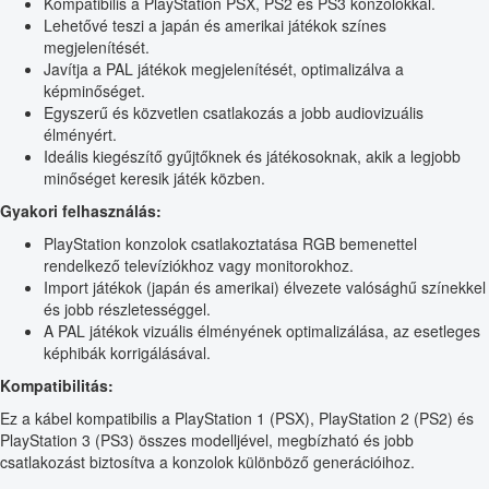
Kompatibilis a PlayStation PSX, PS2 és PS3 konzolokkal.
Lehetővé teszi a japán és amerikai játékok színes
megjelenítését.
Javítja a PAL játékok megjelenítését, optimalizálva a
képminőséget.
Egyszerű és közvetlen csatlakozás a jobb audiovizuális
élményért.
Ideális kiegészítő gyűjtőknek és játékosoknak, akik a legjobb
minőséget keresik játék közben.
Gyakori felhasználás:
PlayStation konzolok csatlakoztatása RGB bemenettel
rendelkező televíziókhoz vagy monitorokhoz.
Import játékok (japán és amerikai) élvezete valósághű színekkel
és jobb részletességgel.
A PAL játékok vizuális élményének optimalizálása, az esetleges
képhibák korrigálásával.
Kompatibilitás:
Ez a kábel kompatibilis a PlayStation 1 (PSX), PlayStation 2 (PS2) és
PlayStation 3 (PS3) összes modelljével, megbízható és jobb
csatlakozást biztosítva a konzolok különböző generációihoz.