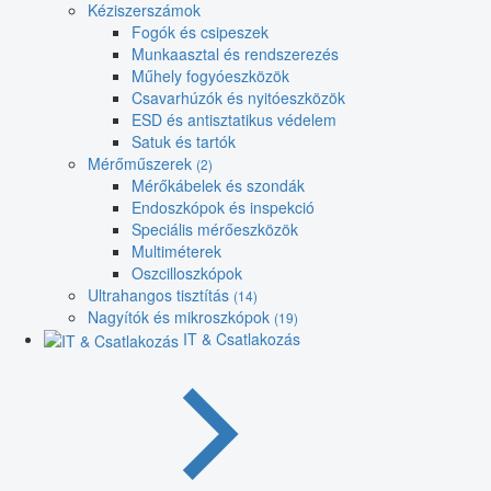
Kéziszerszámok
Fogók és csipeszek
Munkaasztal és rendszerezés
Műhely fogyóeszközök
Csavarhúzók és nyitóeszközök
ESD és antisztatikus védelem
Satuk és tartók
Mérőműszerek
(2)
Mérőkábelek és szondák
Endoszkópok és inspekció
Speciális mérőeszközök
Multiméterek
Oszcilloszkópok
Ultrahangos tisztítás
(14)
Nagyítók és mikroszkópok
(19)
IT & Csatlakozás