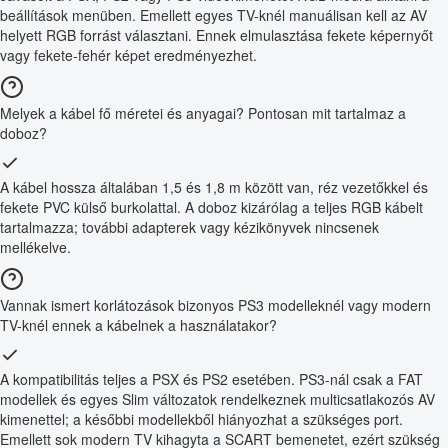
beállítások menüben. Emellett egyes TV-knél manuálisan kell az AV
helyett RGB forrást választani. Ennek elmulasztása fekete képernyőt
vagy fekete-fehér képet eredményezhet.
Melyek a kábel fő méretei és anyagai? Pontosan mit tartalmaz a
doboz?
A kábel hossza általában 1,5 és 1,8 m között van, réz vezetőkkel és
fekete PVC külső burkolattal. A doboz kizárólag a teljes RGB kábelt
tartalmazza; további adapterek vagy kézikönyvek nincsenek
mellékelve.
Vannak ismert korlátozások bizonyos PS3 modelleknél vagy modern
TV-knél ennek a kábelnek a használatakor?
A kompatibilitás teljes a PSX és PS2 esetében. PS3-nál csak a FAT
modellek és egyes Slim változatok rendelkeznek multicsatlakozós AV
kimenettel; a későbbi modellekből hiányozhat a szükséges port.
Emellett sok modern TV kihagyta a SCART bemenetet, ezért szükség