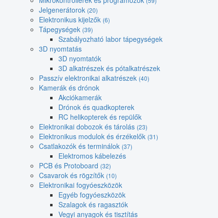
Mikrokontrollerek és programozók
(59)
Jelgenerátorok
(20)
Elektronikus kijelzők
(6)
Tápegységek
(39)
Szabályozható labor tápegységek
3D nyomtatás
3D nyomtatók
3D alkatrészek és pótalkatrészek
Passzív elektronikai alkatrészek
(40)
Kamerák és drónok
Akciókamerák
Drónok és quadkopterek
RC helikopterek és repülők
Elektronikai dobozok és tárolás
(23)
Elektronikus modulok és érzékelők
(31)
Csatlakozók és terminálok
(37)
Elektromos kábelezés
PCB és Protoboard
(32)
Csavarok és rögzítők
(10)
Elektronikai fogyóeszközök
Egyéb fogyóeszközök
Szalagok és ragasztók
Vegyi anyagok és tisztítás