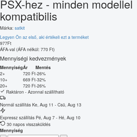
PSX-hez - minden modellel
kompatibilis
Márka:
satkit
Legyen Ön az első, aki értékeli ezt a terméket
977
Ft
ÁFA-val
(ÁFA nélkül: 770 Ft)
Mennyiségi kedvezmények
Mennyiség
Ár
Mentés
2+
720 Ft
-26%
10+
669 Ft
-32%
20+
720 Ft
-26%
Raktáron - Azonnal szállítható
Normál szállítás
Ke, Aug 11 - Csü, Aug 13
Expressz szállítás
Pé, Aug 7 - Hé, Aug 10
30 napos visszaküldés
Mennyiség