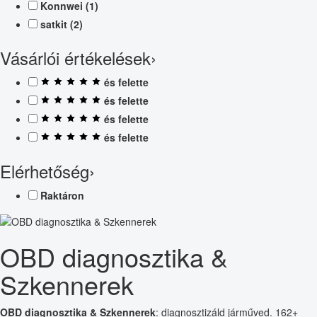
Konnwei
(1)
satkit
(2)
Vásárlói értékelések
›
és felette
és felette
és felette
és felette
Elérhetőség
›
Raktáron
OBD diagnosztika &
Szkennerek
OBD diagnosztika & Szkennerek
: diagnosztizáld járműved. 162+