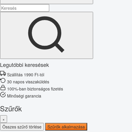
Legutóbbi keresések
Szállítás 1990 Ft-tól
30 napos visszaküldés
100%-ban biztonságos fizetés
Minőségi garancia
Szűrők
×
Összes szűrő törlése
Szűrők alkalmazása