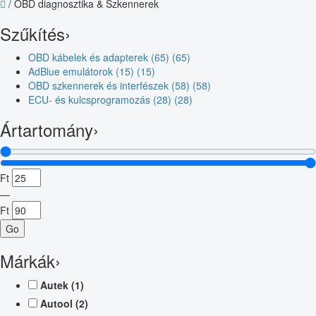
/
OBD diagnosztika & Szkennerek
Szűkítés
›
OBD kábelek és adapterek (65)
(65)
AdBlue emulátorok (15)
(15)
OBD szkennerek és interfészek (58)
(58)
ECU- és kulcsprogramozás (28)
(28)
Ártartomány
›
Ft
—
Ft
Go
Márkák
›
Autek
(1)
Autool
(2)