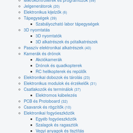
Mikrokontrollerek és programozók
(59)
Jelgenerátorok
(20)
Elektronikus kijelzők
(6)
Tápegységek
(39)
Szabályozható labor tápegységek
3D nyomtatás
3D nyomtatók
3D alkatrészek és pótalkatrészek
Passzív elektronikai alkatrészek
(40)
Kamerák és drónok
Akciókamerák
Drónok és quadkopterek
RC helikopterek és repülők
Elektronikai dobozok és tárolás
(23)
Elektronikus modulok és érzékelők
(31)
Csatlakozók és terminálok
(37)
Elektromos kábelezés
PCB és Protoboard
(32)
Csavarok és rögzítők
(10)
Elektronikai fogyóeszközök
Egyéb fogyóeszközök
Szalagok és ragasztók
Vegyi anyagok és tisztítás