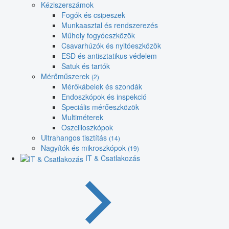
Kéziszerszámok
Fogók és csipeszek
Munkaasztal és rendszerezés
Műhely fogyóeszközök
Csavarhúzók és nyitóeszközök
ESD és antisztatikus védelem
Satuk és tartók
Mérőműszerek
(2)
Mérőkábelek és szondák
Endoszkópok és inspekció
Speciális mérőeszközök
Multiméterek
Oszcilloszkópok
Ultrahangos tisztítás
(14)
Nagyítók és mikroszkópok
(19)
IT & Csatlakozás