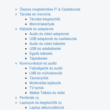
Összes megtekintése IT & Csatlakozás
Tárolás és memória
Tárolási kiegészítők
Memóriakártyák
Kábelek és adapterek
Audio és videó adapterek
USB adapterek és csatlakozás
Audio és videó kábelek
USB és adatkábelek
Egyéb kábelek
Tápkábelek
Kommunikáció és audió
Fejhallgatók és audió
LNB és műholdvevők
Távirányítók
Multimédia lejátszók
TV tartók
Walkie Talkies és rádió
Perifériák
(9)
Laptopok és kiegészítők
(6)
Laptop akkumulátorok