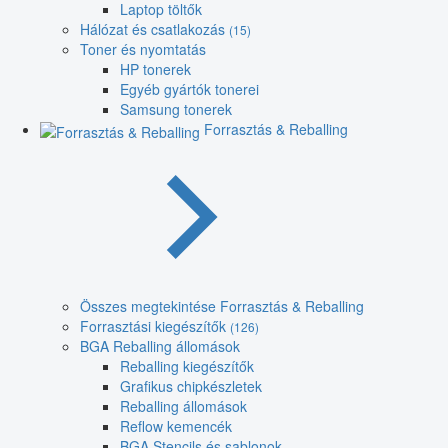
Laptop töltők
Hálózat és csatlakozás
(15)
Toner és nyomtatás
HP tonerek
Egyéb gyártók tonerei
Samsung tonerek
Forrasztás & Reballing
Összes megtekintése Forrasztás & Reballing
Forrasztási kiegészítők
(126)
BGA Reballing állomások
Reballing kiegészítők
Grafikus chipkészletek
Reballing állomások
Reflow kemencék
BGA Stencils és sablonok