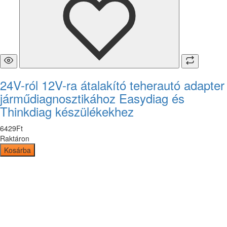
24V-ról 12V-ra átalakító teherautó adapter
járműdiagnosztikához Easydiag és
Thinkdiag készülékekhez
6429
Ft
Raktáron
Kosárba