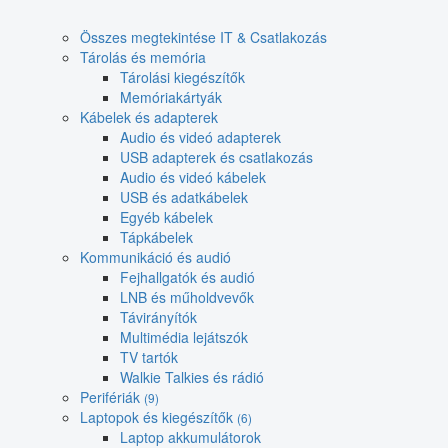
Összes megtekintése IT & Csatlakozás
Tárolás és memória
Tárolási kiegészítők
Memóriakártyák
Kábelek és adapterek
Audio és videó adapterek
USB adapterek és csatlakozás
Audio és videó kábelek
USB és adatkábelek
Egyéb kábelek
Tápkábelek
Kommunikáció és audió
Fejhallgatók és audió
LNB és műholdvevők
Távirányítók
Multimédia lejátszók
TV tartók
Walkie Talkies és rádió
Perifériák
(9)
Laptopok és kiegészítők
(6)
Laptop akkumulátorok