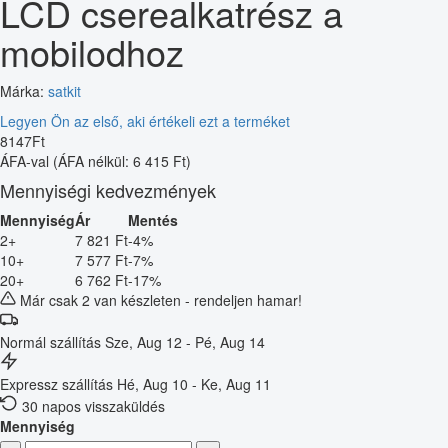
LCD cserealkatrész a
mobilodhoz
Márka:
satkit
Legyen Ön az első, aki értékeli ezt a terméket
8147
Ft
ÁFA-val
(ÁFA nélkül: 6 415 Ft)
Mennyiségi kedvezmények
Mennyiség
Ár
Mentés
2+
7 821 Ft
-4%
10+
7 577 Ft
-7%
20+
6 762 Ft
-17%
Már csak 2 van készleten - rendeljen hamar!
Normál szállítás
Sze, Aug 12 - Pé, Aug 14
Expressz szállítás
Hé, Aug 10 - Ke, Aug 11
30 napos visszaküldés
Mennyiség