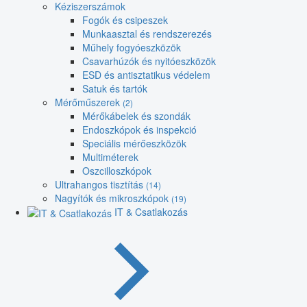
Kéziszerszámok
Fogók és csipeszek
Munkaasztal és rendszerezés
Műhely fogyóeszközök
Csavarhúzók és nyitóeszközök
ESD és antisztatikus védelem
Satuk és tartók
Mérőműszerek
(2)
Mérőkábelek és szondák
Endoszkópok és inspekció
Speciális mérőeszközök
Multiméterek
Oszcilloszkópok
Ultrahangos tisztítás
(14)
Nagyítók és mikroszkópok
(19)
IT & Csatlakozás