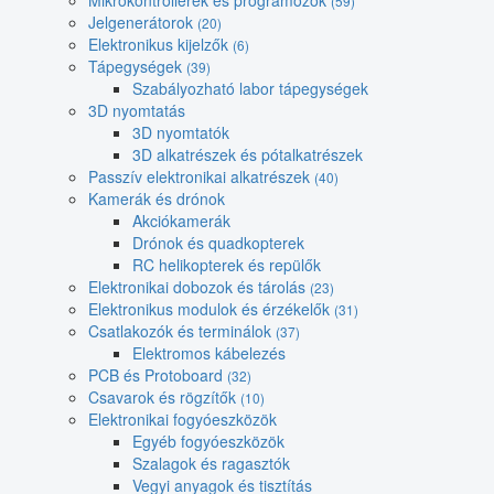
Mikrokontrollerek és programozók
(59)
Jelgenerátorok
(20)
Elektronikus kijelzők
(6)
Tápegységek
(39)
Szabályozható labor tápegységek
3D nyomtatás
3D nyomtatók
3D alkatrészek és pótalkatrészek
Passzív elektronikai alkatrészek
(40)
Kamerák és drónok
Akciókamerák
Drónok és quadkopterek
RC helikopterek és repülők
Elektronikai dobozok és tárolás
(23)
Elektronikus modulok és érzékelők
(31)
Csatlakozók és terminálok
(37)
Elektromos kábelezés
PCB és Protoboard
(32)
Csavarok és rögzítők
(10)
Elektronikai fogyóeszközök
Egyéb fogyóeszközök
Szalagok és ragasztók
Vegyi anyagok és tisztítás