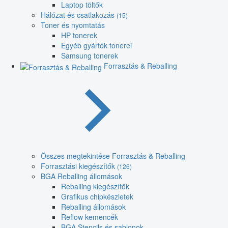
Laptop töltők
Hálózat és csatlakozás
(15)
Toner és nyomtatás
HP tonerek
Egyéb gyártók tonerei
Samsung tonerek
Forrasztás & Reballing
Összes megtekintése Forrasztás & Reballing
Forrasztási kiegészítők
(126)
BGA Reballing állomások
Reballing kiegészítők
Grafikus chipkészletek
Reballing állomások
Reflow kemencék
BGA Stencils és sablonok