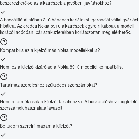
beszerezhetők-e az alkatrészek a jövőbeni javításokhoz?
A beszállító általában 3–6 hónapos korlátozott garanciát vállal gyártási
hibákra. Az eredeti Nokia 8910 alkatrészek egyre ritkábbak a modell
korából adódóan, bár szaküzletekben korlátozottan még elérhetők.
Kompatibilis ez a kijelző más Nokia modellekkel is?
Nem, ez a kijelző kizárólag a Nokia 8910 modellel kompatibilis.
Tartalmaz szereléshez szükséges szerszámokat?
Nem, a termék csak a kijelzőt tartalmazza. A beszereléshez megfelelő
szerszámok használata javasolt.
Be tudom szerelni magam a kijelzőt?