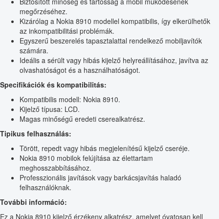
Biztosított minőség és tartósság a mobil működésének
megőrzéséhez.
Kizárólag a Nokia 8910 modellel kompatibilis, így elkerülhetők
az inkompatibilitási problémák.
Egyszerű beszerelés tapasztalattal rendelkező mobiljavítók
számára.
Ideális a sérült vagy hibás kijelző helyreállításához, javítva az
olvashatóságot és a használhatóságot.
Specifikációk és kompatibilitás:
Kompatibilis modell: Nokia 8910.
Kijelző típusa: LCD.
Magas minőségű eredeti cserealkatrész.
Tipikus felhasználás:
Törött, repedt vagy hibás megjelenítésű kijelző cseréje.
Nokia 8910 mobilok felújítása az élettartam
meghosszabbításához.
Professzionális javítások vagy barkácsjavítás haladó
felhasználóknak.
További információ:
Ez a Nokia 8910 kijelző érzékeny alkatrész, amelyet óvatosan kell