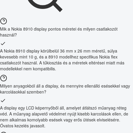
Mik a Nokia 8910 display pontos méretei és milyen csatlakozót
használ?
A Nokia 8910 display körülbelül 36 mm x 26 mm méretű, súlya
kevesebb mint 10 g, és a 8910 modellhez specifikus Nokia flex
csatlakozót használ. A tűkiosztás és a méretek eltérései miatt más
modellekkel nem kompatibilis.
Milyen anyagokból áll a display, és mennyire ellenálló esésekkel vagy
karcolásokkal szemben?
A display egy LCD képernyőből áll, amelyet átlátszó műanyag réteg
véd. A műanyag alapvető védelmet nyújt kisebb karcolások ellen, de
nem alkalmas komolyabb esések vagy erős ütések elviselésére.
Óvatos kezelés javasolt.