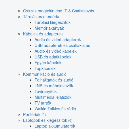
Összes megtekintése IT & Csatlakozás
Tárolás és memória
Tárolási kiegészítők
Memóriakártyák
Kábelek és adapterek
Audio és videó adapterek
USB adapterek és csatlakozás
Audio és videó kábelek
USB és adatkábelek
Egyéb kábelek
Tápkábelek
Kommunikáció és audió
Fejhallgatók és audió
LNB és műholdvevők
Távirányítók
Multimédia lejátszók
TV tartók
Walkie Talkies és rádió
Perifériák
(9)
Laptopok és kiegészítők
(6)
Laptop akkumulátorok