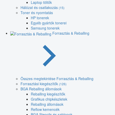
Laptop töltők
Hálózat és csatlakozás
(15)
Toner és nyomtatás
HP tonerek
Egyéb gyártók tonerei
Samsung tonerek
Forrasztás & Reballing
Összes megtekintése Forrasztás & Reballing
Forrasztási kiegészítők
(126)
BGA Reballing állomások
Reballing kiegészítők
Grafikus chipkészletek
Reballing állomások
Reflow kemencék
BGA Stencils és sablonok