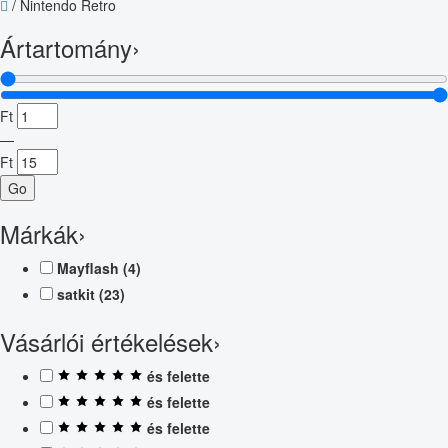
/
Nintendo Retro
Ártartomány
›
Ft
—
Ft
Go
Márkák
›
Mayflash
(4)
satkit
(23)
Vásárlói értékelések
›
és felette
és felette
és felette