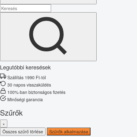
Legutóbbi keresések
Szállítás 1990 Ft-tól
30 napos visszaküldés
100%-ban biztonságos fizetés
Minőségi garancia
Szűrők
×
Összes szűrő törlése
Szűrők alkalmazása