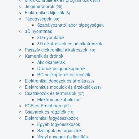
Mikrokontrollerek és programozók
(59)
Jelgenerátorok
(20)
Elektronikus kijelzők
(6)
Tápegységek
(39)
Szabályozható labor tápegységek
3D nyomtatás
3D nyomtatók
3D alkatrészek és pótalkatrészek
Passzív elektronikai alkatrészek
(40)
Kamerák és drónok
Akciókamerák
Drónok és quadkopterek
RC helikopterek és repülők
Elektronikai dobozok és tárolás
(23)
Elektronikus modulok és érzékelők
(31)
Csatlakozók és terminálok
(37)
Elektromos kábelezés
PCB és Protoboard
(32)
Csavarok és rögzítők
(10)
Elektronikai fogyóeszközök
Egyéb fogyóeszközök
Szalagok és ragasztók
Vegyi anyagok és tisztítás