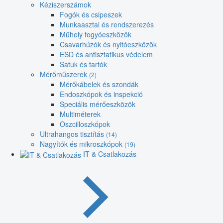
Kéziszerszámok
Fogók és csipeszek
Munkaasztal és rendszerezés
Műhely fogyóeszközök
Csavarhúzók és nyitóeszközök
ESD és antisztatikus védelem
Satuk és tartók
Mérőműszerek
(2)
Mérőkábelek és szondák
Endoszkópok és inspekció
Speciális mérőeszközök
Multiméterek
Oszcilloszkópok
Ultrahangos tisztítás
(14)
Nagyítók és mikroszkópok
(19)
IT & Csatlakozás