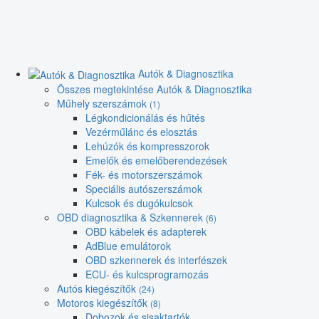
Autók & Diagnosztika
Összes megtekintése Autók & Diagnosztika
Műhely szerszámok
(1)
Légkondicionálás és hűtés
Vezérműlánc és elosztás
Lehúzók és kompresszorok
Emelők és emelőberendezések
Fék- és motorszerszámok
Speciális autószerszámok
Kulcsok és dugókulcsok
OBD diagnosztika & Szkennerek
(6)
OBD kábelek és adapterek
AdBlue emulátorok
OBD szkennerek és interfészek
ECU- és kulcsprogramozás
Autós kiegészítők
(24)
Motoros kiegészítők
(8)
Dobozok és sisaktartók