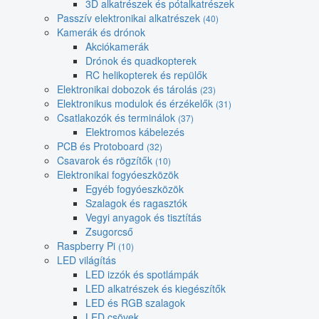
3D alkatrészek és pótalkatrészek
Passzív elektronikai alkatrészek
(40)
Kamerák és drónok
Akciókamerák
Drónok és quadkopterek
RC helikopterek és repülők
Elektronikai dobozok és tárolás
(23)
Elektronikus modulok és érzékelők
(31)
Csatlakozók és terminálok
(37)
Elektromos kábelezés
PCB és Protoboard
(32)
Csavarok és rögzítők
(10)
Elektronikai fogyóeszközök
Egyéb fogyóeszközök
Szalagok és ragasztók
Vegyi anyagok és tisztítás
Zsugorcső
Raspberry Pi
(10)
LED világítás
LED izzók és spotlámpák
LED alkatrészek és kiegészítők
LED és RGB szalagok
LED csövek