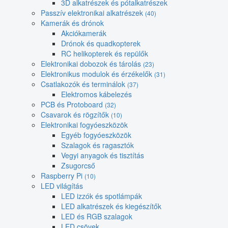
3D alkatrészek és pótalkatrészek
Passzív elektronikai alkatrészek
(40)
Kamerák és drónok
Akciókamerák
Drónok és quadkopterek
RC helikopterek és repülők
Elektronikai dobozok és tárolás
(23)
Elektronikus modulok és érzékelők
(31)
Csatlakozók és terminálok
(37)
Elektromos kábelezés
PCB és Protoboard
(32)
Csavarok és rögzítők
(10)
Elektronikai fogyóeszközök
Egyéb fogyóeszközök
Szalagok és ragasztók
Vegyi anyagok és tisztítás
Zsugorcső
Raspberry Pi
(10)
LED világítás
LED izzók és spotlámpák
LED alkatrészek és kiegészítők
LED és RGB szalagok
LED csövek