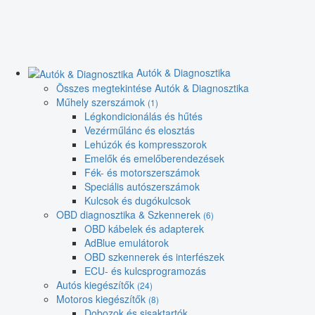
Autók & Diagnosztika
Összes megtekintése Autók & Diagnosztika
Műhely szerszámok
(1)
Légkondicionálás és hűtés
Vezérműlánc és elosztás
Lehúzók és kompresszorok
Emelők és emelőberendezések
Fék- és motorszerszámok
Speciális autószerszámok
Kulcsok és dugókulcsok
OBD diagnosztika & Szkennerek
(6)
OBD kábelek és adapterek
AdBlue emulátorok
OBD szkennerek és interfészek
ECU- és kulcsprogramozás
Autós kiegészítők
(24)
Motoros kiegészítők
(8)
Dobozok és sisaktartók