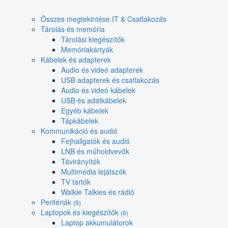
Összes megtekintése IT & Csatlakozás
Tárolás és memória
Tárolási kiegészítők
Memóriakártyák
Kábelek és adapterek
Audio és videó adapterek
USB adapterek és csatlakozás
Audio és videó kábelek
USB és adatkábelek
Egyéb kábelek
Tápkábelek
Kommunikáció és audió
Fejhallgatók és audió
LNB és műholdvevők
Távirányítók
Multimédia lejátszók
TV tartók
Walkie Talkies és rádió
Perifériák
(9)
Laptopok és kiegészítők
(6)
Laptop akkumulátorok