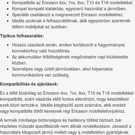
Kompatibilis az Ericsson 6xx, 7xx, 8xx, T10 és T18 modellekkel.
Kompat kompakt kialakítás, egyszerű használat a járműben.
Speciális csatlakozó a megnevezett Ericsson modellekhez.
Ideális azoknak a felhasználóknak, akik egyszerűen szeretnék
tölteni mobiljukat az autóban.
Tipikus felhasználás:
Hosszú utazások során, amikor korlátozott a hagyományos
konnektorhoz való hozzáférés.
Az akkumulátor töltöttségének megőrzésére napi közlekedés
közben.
Személyes vagy üzleti járművekben, ahol folyamatos
kommunikációra van szükség.
Kompatibilitás és ajánlások:
Ez a töltő kizárólag az Ericsson 6xx, 7xx, 8xx, T10 és T18 modellekkel
kompatibilis, ezért vásárlás előtt fontos ellenőrizni, hogy készüléked
ezek közé tartozik-e. Ideális kiegészítő azok számára, akik eredeti
vagy kompatibilis töltőt keresnek régi Ericsson mobiltelefonjukhoz.
A termék minősége biztonságos és hatékony töltést biztosít, bár
részletes műszaki specifikációk nem állnak rendelkezésre. Javasolt a
használata kikapcsolt jármű mellett vagy a mobiltelefon gyártójának