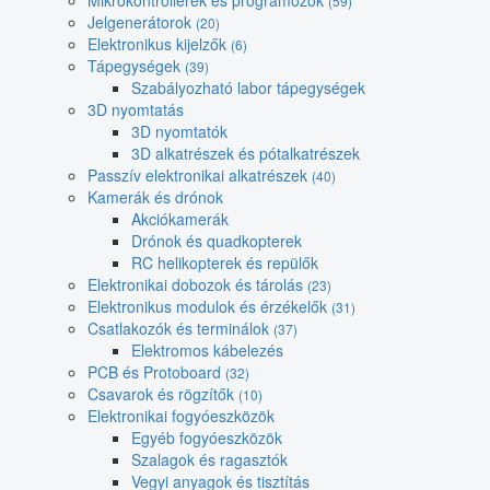
Mikrokontrollerek és programozók
(59)
Jelgenerátorok
(20)
Elektronikus kijelzők
(6)
Tápegységek
(39)
Szabályozható labor tápegységek
3D nyomtatás
3D nyomtatók
3D alkatrészek és pótalkatrészek
Passzív elektronikai alkatrészek
(40)
Kamerák és drónok
Akciókamerák
Drónok és quadkopterek
RC helikopterek és repülők
Elektronikai dobozok és tárolás
(23)
Elektronikus modulok és érzékelők
(31)
Csatlakozók és terminálok
(37)
Elektromos kábelezés
PCB és Protoboard
(32)
Csavarok és rögzítők
(10)
Elektronikai fogyóeszközök
Egyéb fogyóeszközök
Szalagok és ragasztók
Vegyi anyagok és tisztítás