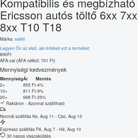
Kompatibilis és megbízható
Ericsson autós töltő 6xx 7xx
8xx T10 T18
Márka:
satkit
Legyen Ön az első, aki értékeli ezt a terméket
890
Ft
ÁFA-val
(ÁFA nélkül: 701 Ft)
Mennyiségi kedvezmények
Mennyiség
Ár
Mentés
2+
855 Ft
-4%
10+
811 Ft
-9%
20+
668 Ft
-25%
Raktáron - Azonnal szállítható
Normál szállítás
Ke, Aug 11 - Csü, Aug 13
Expressz szállítás
Pé, Aug 7 - Hé, Aug 10
30 napos visszaküldés