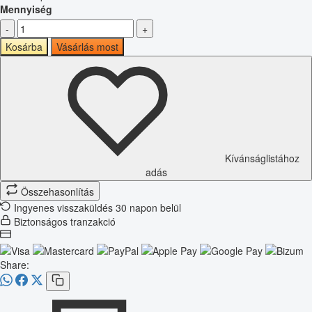
Mennyiség
-
+
Kosárba
Vásárlás most
Kívánságlistához
adás
Összehasonlítás
Ingyenes visszaküldés 30 napon belül
Biztonságos tranzakció
Share: