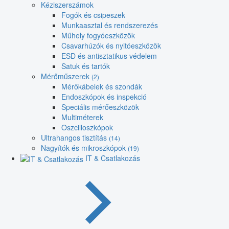
Kéziszerszámok
Fogók és csipeszek
Munkaasztal és rendszerezés
Műhely fogyóeszközök
Csavarhúzók és nyitóeszközök
ESD és antisztatikus védelem
Satuk és tartók
Mérőműszerek
(2)
Mérőkábelek és szondák
Endoszkópok és inspekció
Speciális mérőeszközök
Multiméterek
Oszcilloszkópok
Ultrahangos tisztítás
(14)
Nagyítók és mikroszkópok
(19)
IT & Csatlakozás