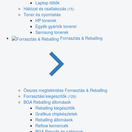
Laptop töltők
Hálózat és csatlakozás
(15)
Toner és nyomtatás
HP tonerek
Egyéb gyártók tonerei
Samsung tonerek
Forrasztás & Reballing
Összes megtekintése Forrasztás & Reballing
Forrasztási kiegészítők
(126)
BGA Reballing állomások
Reballing kiegészítők
Grafikus chipkészletek
Reballing állomások
Reflow kemencék
BGA Stencils és sablonok