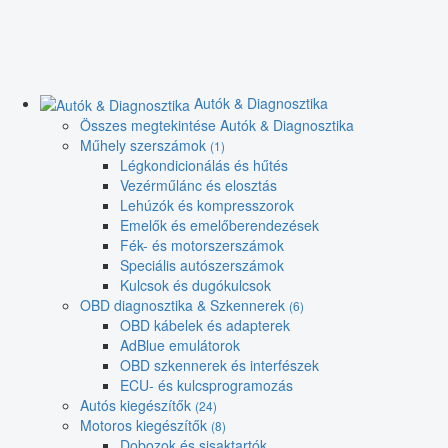
Autók & Diagnosztika
Összes megtekintése Autók & Diagnosztika
Műhely szerszámok
(1)
Légkondicionálás és hűtés
Vezérműlánc és elosztás
Lehúzók és kompresszorok
Emelők és emelőberendezések
Fék- és motorszerszámok
Speciális autószerszámok
Kulcsok és dugókulcsok
OBD diagnosztika & Szkennerek
(6)
OBD kábelek és adapterek
AdBlue emulátorok
OBD szkennerek és interfészek
ECU- és kulcsprogramozás
Autós kiegészítők
(24)
Motoros kiegészítők
(8)
Dobozok és sisaktartók