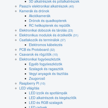
3D alkatrészek és pótalkatrészek
Passzív elektronikai alkatrészek
(40)
Kamerák és drónok
Akciókamerák
Drónok és quadkopterek
RC helikopterek és repülők
Elektronikai dobozok és tárolás
(23)
Elektronikus modulok és érzékelők
(31)
Csatlakozók és terminálok
(37)
Elektromos kábelezés
PCB és Protoboard
(32)
Csavarok és rögzítők
(10)
Elektronikai fogyóeszközök
Egyéb fogyóeszközök
Szalagok és ragasztók
Vegyi anyagok és tisztítás
Zsugorcső
Raspberry Pi
(10)
LED világítás
LED izzók és spotlámpák
LED alkatrészek és kiegészítők
LED és RGB szalagok
LED csövek