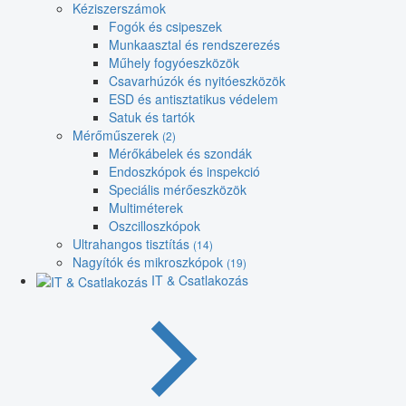
Kéziszerszámok
Fogók és csipeszek
Munkaasztal és rendszerezés
Műhely fogyóeszközök
Csavarhúzók és nyitóeszközök
ESD és antisztatikus védelem
Satuk és tartók
Mérőműszerek
(2)
Mérőkábelek és szondák
Endoszkópok és inspekció
Speciális mérőeszközök
Multiméterek
Oszcilloszkópok
Ultrahangos tisztítás
(14)
Nagyítók és mikroszkópok
(19)
IT & Csatlakozás