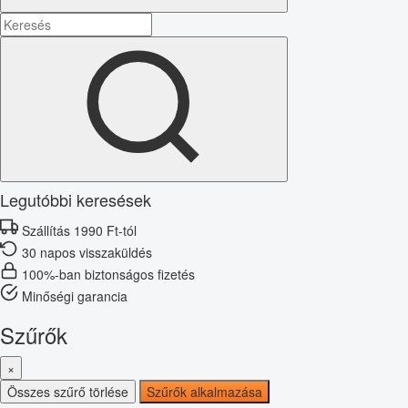
Legutóbbi keresések
Szállítás 1990 Ft-tól
30 napos visszaküldés
100%-ban biztonságos fizetés
Minőségi garancia
Szűrők
×
Összes szűrő törlése
Szűrők alkalmazása