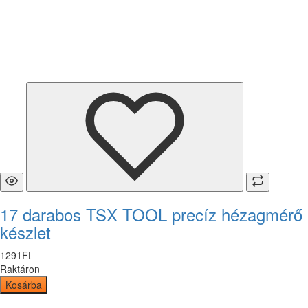
17 darabos TSX TOOL precíz hézagmérő
készlet
1291
Ft
Raktáron
Kosárba