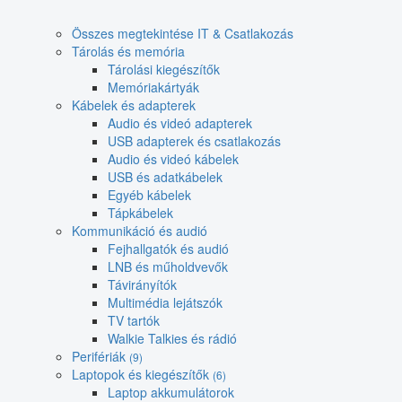
Összes megtekintése IT & Csatlakozás
Tárolás és memória
Tárolási kiegészítők
Memóriakártyák
Kábelek és adapterek
Audio és videó adapterek
USB adapterek és csatlakozás
Audio és videó kábelek
USB és adatkábelek
Egyéb kábelek
Tápkábelek
Kommunikáció és audió
Fejhallgatók és audió
LNB és műholdvevők
Távirányítók
Multimédia lejátszók
TV tartók
Walkie Talkies és rádió
Perifériák
(9)
Laptopok és kiegészítők
(6)
Laptop akkumulátorok