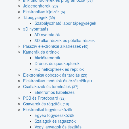
Mikrokontrollerek és programozók
(59)
Jelgenerátorok
(20)
Elektronikus kijelzők
(6)
Tápegységek
(39)
Szabályozható labor tápegységek
3D nyomtatás
3D nyomtatók
3D alkatrészek és pótalkatrészek
Passzív elektronikai alkatrészek
(40)
Kamerák és drónok
Akciókamerák
Drónok és quadkopterek
RC helikopterek és repülők
Elektronikai dobozok és tárolás
(23)
Elektronikus modulok és érzékelők
(31)
Csatlakozók és terminálok
(37)
Elektromos kábelezés
PCB és Protoboard
(32)
Csavarok és rögzítők
(10)
Elektronikai fogyóeszközök
Egyéb fogyóeszközök
Szalagok és ragasztók
Vegyi anyagok és tisztítás