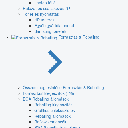
Laptop töltők
Hálózat és csatlakozás
(15)
Toner és nyomtatás
HP tonerek
Egyéb gyártók tonerei
Samsung tonerek
Forrasztás & Reballing
Összes megtekintése Forrasztás & Reballing
Forrasztási kiegészítők
(126)
BGA Reballing állomások
Reballing kiegészítők
Grafikus chipkészletek
Reballing állomások
Reflow kemencék
BGA Stencils és sablonok