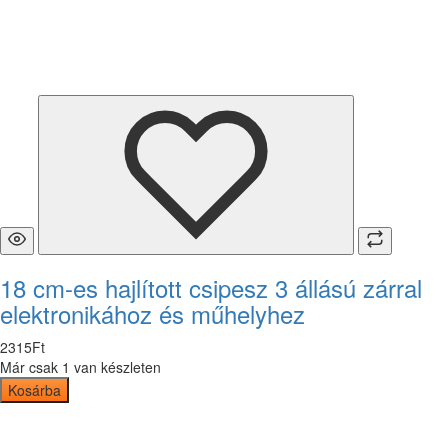
18 cm-es hajlított csipesz 3 állású zárral
elektronikához és műhelyhez
2315
Ft
Már csak 1 van készleten
Kosárba