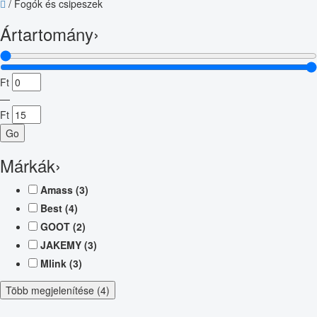
/
Fogók és csipeszek
Ártartomány
›
Ft
—
Ft
Go
Márkák
›
Amass
(3)
Best
(4)
GOOT
(2)
JAKEMY
(3)
Mlink
(3)
Több megjelenítése (4)