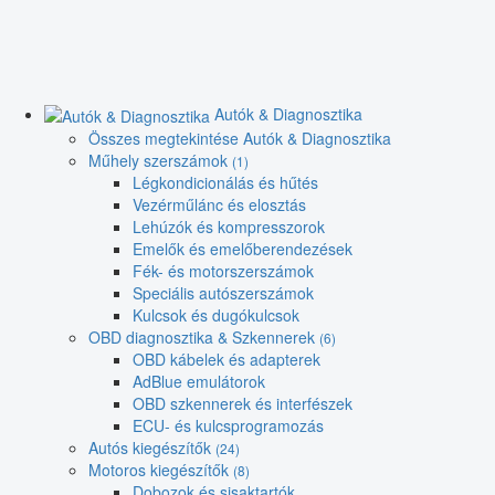
Autók & Diagnosztika
Összes megtekintése Autók & Diagnosztika
Műhely szerszámok
(1)
Légkondicionálás és hűtés
Vezérműlánc és elosztás
Lehúzók és kompresszorok
Emelők és emelőberendezések
Fék- és motorszerszámok
Speciális autószerszámok
Kulcsok és dugókulcsok
OBD diagnosztika & Szkennerek
(6)
OBD kábelek és adapterek
AdBlue emulátorok
OBD szkennerek és interfészek
ECU- és kulcsprogramozás
Autós kiegészítők
(24)
Motoros kiegészítők
(8)
Dobozok és sisaktartók