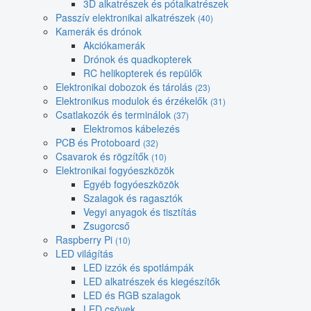
3D alkatrészek és pótalkatrészek
Passzív elektronikai alkatrészek
(40)
Kamerák és drónok
Akciókamerák
Drónok és quadkopterek
RC helikopterek és repülők
Elektronikai dobozok és tárolás
(23)
Elektronikus modulok és érzékelők
(31)
Csatlakozók és terminálok
(37)
Elektromos kábelezés
PCB és Protoboard
(32)
Csavarok és rögzítők
(10)
Elektronikai fogyóeszközök
Egyéb fogyóeszközök
Szalagok és ragasztók
Vegyi anyagok és tisztítás
Zsugorcső
Raspberry Pi
(10)
LED világítás
LED izzók és spotlámpák
LED alkatrészek és kiegészítők
LED és RGB szalagok
LED csövek