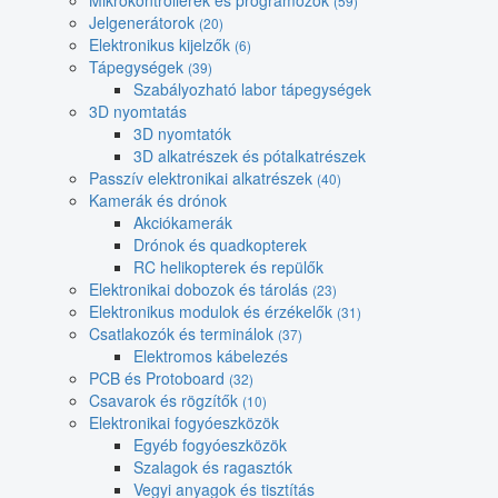
Mikrokontrollerek és programozók
(59)
Jelgenerátorok
(20)
Elektronikus kijelzők
(6)
Tápegységek
(39)
Szabályozható labor tápegységek
3D nyomtatás
3D nyomtatók
3D alkatrészek és pótalkatrészek
Passzív elektronikai alkatrészek
(40)
Kamerák és drónok
Akciókamerák
Drónok és quadkopterek
RC helikopterek és repülők
Elektronikai dobozok és tárolás
(23)
Elektronikus modulok és érzékelők
(31)
Csatlakozók és terminálok
(37)
Elektromos kábelezés
PCB és Protoboard
(32)
Csavarok és rögzítők
(10)
Elektronikai fogyóeszközök
Egyéb fogyóeszközök
Szalagok és ragasztók
Vegyi anyagok és tisztítás