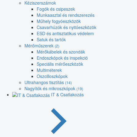
Kéziszerszámok
Fogók és csipeszek
Munkaasztal és rendszerezés
Műhely fogyóeszközök
Csavarhúzók és nyitóeszközök
ESD és antisztatikus védelem
Satuk és tartók
Mérőműszerek
(2)
Mérőkábelek és szondák
Endoszkópok és inspekció
Speciális mérőeszközök
Multiméterek
Oszcilloszkópok
Ultrahangos tisztítás
(14)
Nagyítók és mikroszkópok
(19)
IT & Csatlakozás