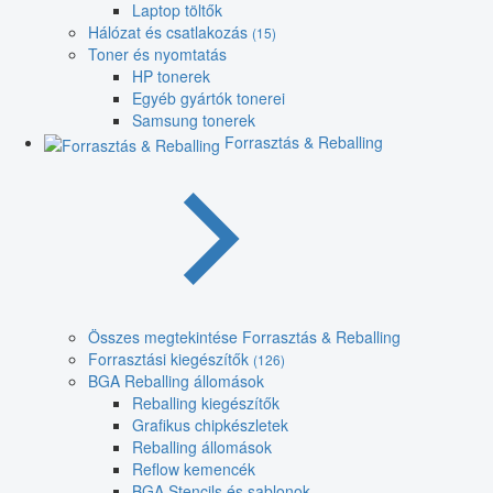
Laptop töltők
Hálózat és csatlakozás
(15)
Toner és nyomtatás
HP tonerek
Egyéb gyártók tonerei
Samsung tonerek
Forrasztás & Reballing
Összes megtekintése Forrasztás & Reballing
Forrasztási kiegészítők
(126)
BGA Reballing állomások
Reballing kiegészítők
Grafikus chipkészletek
Reballing állomások
Reflow kemencék
BGA Stencils és sablonok