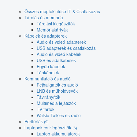
Összes megtekintése IT & Csatlakozás
Tárolás és memória
Tárolási kiegészítők
Memóriakártyák
Kábelek és adapterek
Audio és videó adapterek
USB adapterek és csatlakozás
Audio és videó kábelek
USB és adatkábelek
Egyéb kábelek
Tápkábelek
Kommunikáció és audió
Fejhallgatók és audió
LNB és műholdvevők
Távirányítók
Multimédia lejátszók
TV tartók
Walkie Talkies és rádió
Perifériák
(9)
Laptopok és kiegészítők
(6)
Laptop akkumulátorok