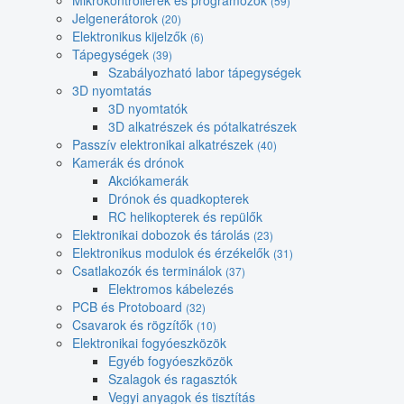
Mikrokontrollerek és programozók
(59)
Jelgenerátorok
(20)
Elektronikus kijelzők
(6)
Tápegységek
(39)
Szabályozható labor tápegységek
3D nyomtatás
3D nyomtatók
3D alkatrészek és pótalkatrészek
Passzív elektronikai alkatrészek
(40)
Kamerák és drónok
Akciókamerák
Drónok és quadkopterek
RC helikopterek és repülők
Elektronikai dobozok és tárolás
(23)
Elektronikus modulok és érzékelők
(31)
Csatlakozók és terminálok
(37)
Elektromos kábelezés
PCB és Protoboard
(32)
Csavarok és rögzítők
(10)
Elektronikai fogyóeszközök
Egyéb fogyóeszközök
Szalagok és ragasztók
Vegyi anyagok és tisztítás