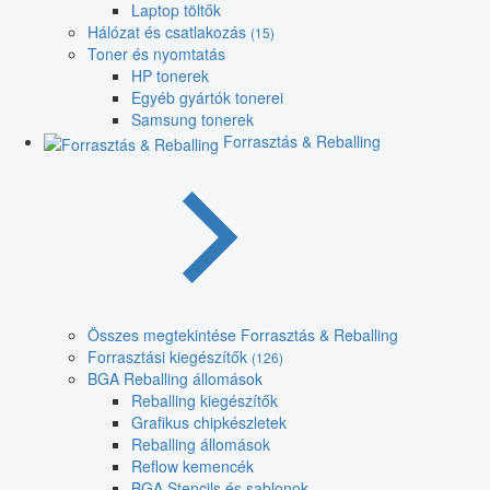
Laptop töltők
Hálózat és csatlakozás
(15)
Toner és nyomtatás
HP tonerek
Egyéb gyártók tonerei
Samsung tonerek
Forrasztás & Reballing
Összes megtekintése Forrasztás & Reballing
Forrasztási kiegészítők
(126)
BGA Reballing állomások
Reballing kiegészítők
Grafikus chipkészletek
Reballing állomások
Reflow kemencék
BGA Stencils és sablonok