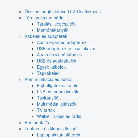
Összes megtekintése IT & Csatlakozás
Tárolás és memória
Tárolási kiegészítők
Memóriakártyák
Kábelek és adapterek
Audio és videó adapterek
USB adapterek és csatlakozás
Audio és videó kábelek
USB és adatkábelek
Egyéb kábelek
Tápkábelek
Kommunikáció és audió
Fejhallgatók és audió
LNB és műholdvevők
Távirányítók
Multimédia lejátszók
TV tartók
Walkie Talkies és rádió
Perifériák
(9)
Laptopok és kiegészítők
(6)
Laptop akkumulátorok