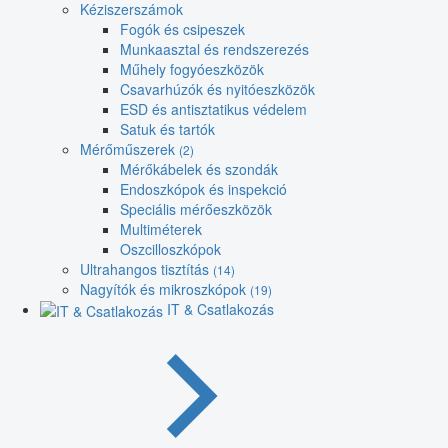
Kéziszerszámok
Fogók és csipeszek
Munkaasztal és rendszerezés
Műhely fogyóeszközök
Csavarhúzók és nyitóeszközök
ESD és antisztatikus védelem
Satuk és tartók
Mérőműszerek
(2)
Mérőkábelek és szondák
Endoszkópok és inspekció
Speciális mérőeszközök
Multiméterek
Oszcilloszkópok
Ultrahangos tisztítás
(14)
Nagyítók és mikroszkópok
(19)
IT & Csatlakozás