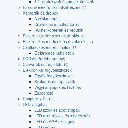
3D alkatrészek és pótalkatrészek
Passzív elektronikai alkatrészek
(40)
Kamerák és drónok
Akciókamerák
Drónok és quadkopterek
RC helikopterek és repülők
Elektronikai dobozok és tárolás
(23)
Elektronikus modulok és érzékelők
(31)
Csatlakozók és terminálok
(37)
Elektromos kábelezés
PCB és Protoboard
(32)
Csavarok és rögzítők
(10)
Elektronikai fogyóeszközök
Egyéb fogyóeszközök
Szalagok és ragasztók
Vegyi anyagok és tisztítás
Zsugorcső
Raspberry Pi
(10)
LED világítás
LED izzók és spotlámpák
LED alkatrészek és kiegészítők
LED és RGB szalagok
LED csövek