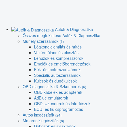
Autók & Diagnosztika
Összes megtekintése Autók & Diagnosztika
Műhely szerszámok
(1)
Légkondicionálás és hűtés
Vezérműlánc és elosztás
Lehúzók és kompresszorok
Emelők és emelőberendezések
Fék- és motorszerszámok
Speciális autószerszámok
Kulcsok és dugókulcsok
OBD diagnosztika & Szkennerek
(6)
OBD kábelek és adapterek
AdBlue emulátorok
OBD szkennerek és interfészek
ECU- és kulcsprogramozás
Autós kiegészítők
(24)
Motoros kiegészítők
(8)
Dobozok és sisaktartók