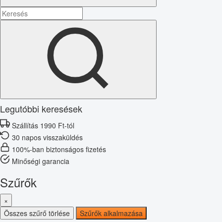
Legutóbbi keresések
Szállítás 1990 Ft-tól
30 napos visszaküldés
100%-ban biztonságos fizetés
Minőségi garancia
Szűrők
×
Összes szűrő törlése
Szűrők alkalmazása