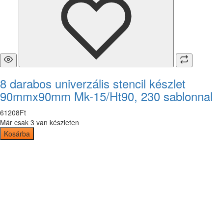
8 darabos univerzális stencil készlet
90mmx90mm Mk-15/Ht90, 230 sablonnal
61208
Ft
Már csak 3 van készleten
Kosárba