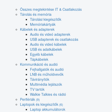
Összes megtekintése IT & Csatlakozás
Tárolás és memória
Tárolási kiegészítők
Memóriakártyák
Kábelek és adapterek
Audio és videó adapterek
USB adapterek és csatlakozás
Audio és videó kábelek
USB és adatkábelek
Egyéb kábelek
Tápkábelek
Kommunikáció és audió
Fejhallgatók és audió
LNB és műholdvevők
Távirányítók
Multimédia lejátszók
TV tartók
Walkie Talkies és rádió
Perifériák
(9)
Laptopok és kiegészítők
(6)
Laptop akkumulátorok