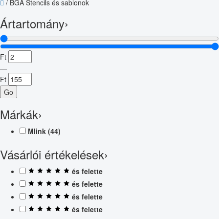
/
BGA Stencils és sablonok
Ártartomány
›
Ft
—
Ft
Go
Márkák
›
Mlink
(44)
Vásárlói értékelések
›
és felette
és felette
és felette
és felette