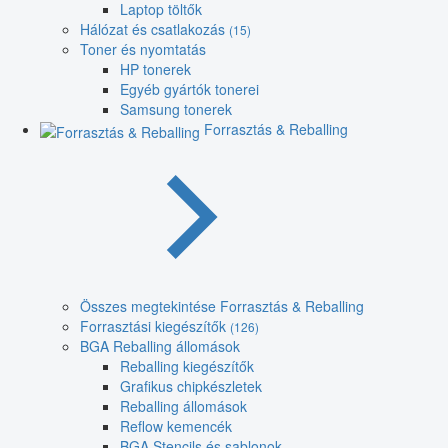
Laptop töltők
Hálózat és csatlakozás
(15)
Toner és nyomtatás
HP tonerek
Egyéb gyártók tonerei
Samsung tonerek
Forrasztás & Reballing
Összes megtekintése Forrasztás & Reballing
Forrasztási kiegészítők
(126)
BGA Reballing állomások
Reballing kiegészítők
Grafikus chipkészletek
Reballing állomások
Reflow kemencék
BGA Stencils és sablonok