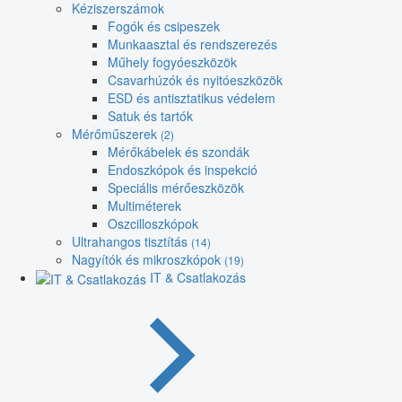
Kéziszerszámok
Fogók és csipeszek
Munkaasztal és rendszerezés
Műhely fogyóeszközök
Csavarhúzók és nyitóeszközök
ESD és antisztatikus védelem
Satuk és tartók
Mérőműszerek
(2)
Mérőkábelek és szondák
Endoszkópok és inspekció
Speciális mérőeszközök
Multiméterek
Oszcilloszkópok
Ultrahangos tisztítás
(14)
Nagyítók és mikroszkópok
(19)
IT & Csatlakozás