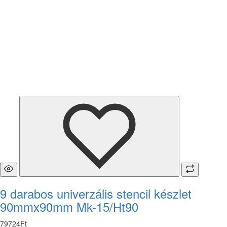
9 darabos univerzális stencil készlet
90mmx90mm Mk-15/Ht90
79724
Ft