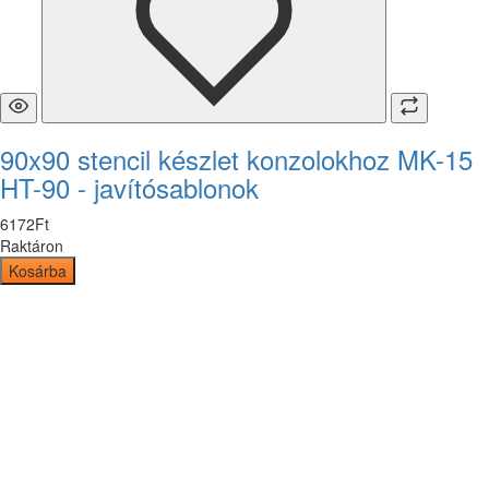
90x90 stencil készlet konzolokhoz MK-15
HT-90 - javítósablonok
6172
Ft
Raktáron
Kosárba