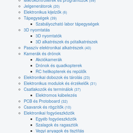
Mikrokontrollerek és programozók
(59)
Jelgenerátorok
(20)
Elektronikus kijelzők
(6)
Tápegységek
(39)
Szabályozható labor tápegységek
3D nyomtatás
3D nyomtatók
3D alkatrészek és pótalkatrészek
Passzív elektronikai alkatrészek
(40)
Kamerák és drónok
Akciókamerák
Drónok és quadkopterek
RC helikopterek és repülők
Elektronikai dobozok és tárolás
(23)
Elektronikus modulok és érzékelők
(31)
Csatlakozók és terminálok
(37)
Elektromos kábelezés
PCB és Protoboard
(32)
Csavarok és rögzítők
(10)
Elektronikai fogyóeszközök
Egyéb fogyóeszközök
Szalagok és ragasztók
Vegyi anyagok és tisztítás