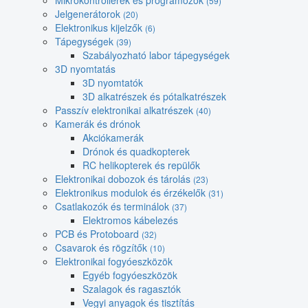
Mikrokontrollerek és programozók
(59)
Jelgenerátorok
(20)
Elektronikus kijelzők
(6)
Tápegységek
(39)
Szabályozható labor tápegységek
3D nyomtatás
3D nyomtatók
3D alkatrészek és pótalkatrészek
Passzív elektronikai alkatrészek
(40)
Kamerák és drónok
Akciókamerák
Drónok és quadkopterek
RC helikopterek és repülők
Elektronikai dobozok és tárolás
(23)
Elektronikus modulok és érzékelők
(31)
Csatlakozók és terminálok
(37)
Elektromos kábelezés
PCB és Protoboard
(32)
Csavarok és rögzítők
(10)
Elektronikai fogyóeszközök
Egyéb fogyóeszközök
Szalagok és ragasztók
Vegyi anyagok és tisztítás