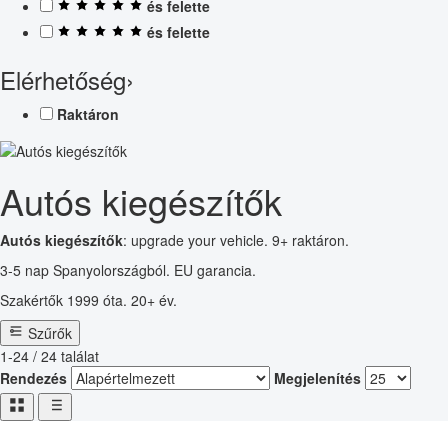
és felette
és felette
Elérhetőség
›
Raktáron
Autós kiegészítők
Autós kiegészítők
: upgrade your vehicle. 9+ raktáron.
3-5 nap Spanyolországból. EU garancia.
Szakértők 1999 óta. 20+ év.
Szűrők
1-24 / 24 találat
Rendezés
Megjelenítés