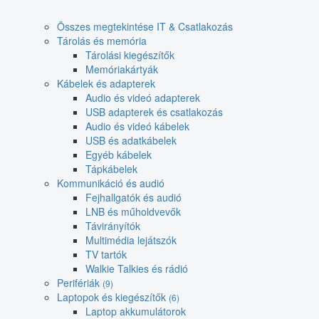
Összes megtekintése IT & Csatlakozás
Tárolás és memória
Tárolási kiegészítők
Memóriakártyák
Kábelek és adapterek
Audio és videó adapterek
USB adapterek és csatlakozás
Audio és videó kábelek
USB és adatkábelek
Egyéb kábelek
Tápkábelek
Kommunikáció és audió
Fejhallgatók és audió
LNB és műholdvevők
Távirányítók
Multimédia lejátszók
TV tartók
Walkie Talkies és rádió
Perifériák
(9)
Laptopok és kiegészítők
(6)
Laptop akkumulátorok