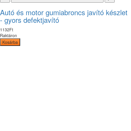
Autó és motor gumiabroncs javító készlet
- gyors defektjavító
1132
Ft
Raktáron
Kosárba