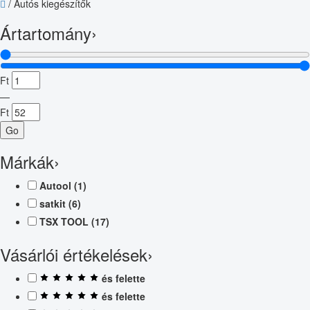
/
Autós kiegészítők
Ártartomány
›
Ft
—
Ft
Go
Márkák
›
Autool
(1)
satkit
(6)
TSX TOOL
(17)
Vásárlói értékelések
›
és felette
és felette