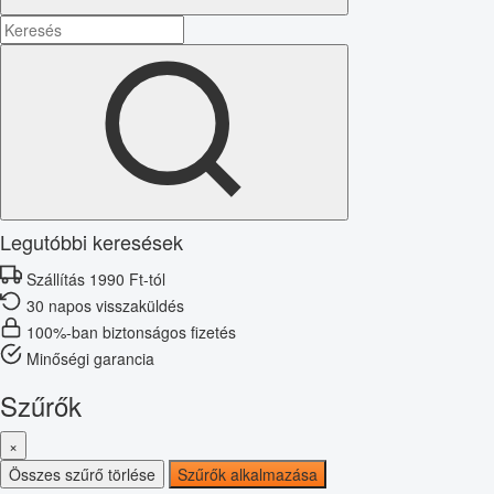
Legutóbbi keresések
Szállítás 1990 Ft-tól
30 napos visszaküldés
100%-ban biztonságos fizetés
Minőségi garancia
Szűrők
×
Összes szűrő törlése
Szűrők alkalmazása