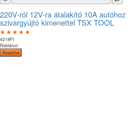
220V-ról 12V-ra átalakító 10A autóhoz
szivargyújtó kimenettel TSX TOOL
4218
Ft
Raktáron
Kosárba