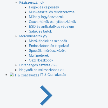
Kéziszerszámok
Fogók és csipeszek
Munkaasztal és rendszerezés
Műhely fogyóeszközök
Csavarhúzók és nyitóeszközök
ESD és antisztatikus védelem
Satuk és tartók
Mérőműszerek
(2)
Mérőkábelek és szondák
Endoszkópok és inspekció
Speciális mérőeszközök
Multiméterek
Oszcilloszkópok
Ultrahangos tisztítás
(14)
Nagyítók és mikroszkópok
(19)
IT & Csatlakozás