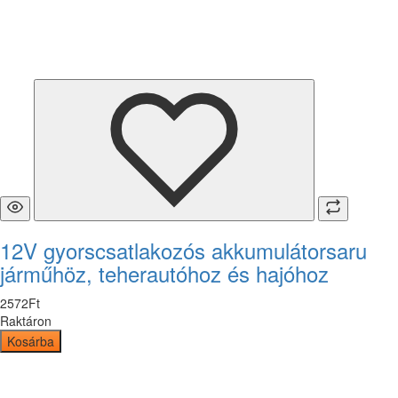
12V gyorscsatlakozós akkumulátorsaru
járműhöz, teherautóhoz és hajóhoz
2572
Ft
Raktáron
Kosárba