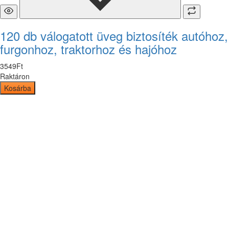
120 db válogatott üveg biztosíték autóhoz,
furgonhoz, traktorhoz és hajóhoz
3549
Ft
Raktáron
Kosárba