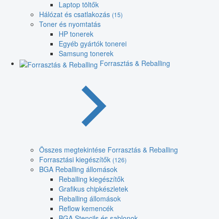
Laptop töltők
Hálózat és csatlakozás
(15)
Toner és nyomtatás
HP tonerek
Egyéb gyártók tonerei
Samsung tonerek
Forrasztás & Reballing
Összes megtekintése Forrasztás & Reballing
Forrasztási kiegészítők
(126)
BGA Reballing állomások
Reballing kiegészítők
Grafikus chipkészletek
Reballing állomások
Reflow kemencék
BGA Stencils és sablonok