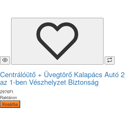
Centrálóütő + Üvegtörő Kalapács Autó 2
az 1-ben Vészhelyzet Biztonság
2976
Ft
Raktáron
Kosárba