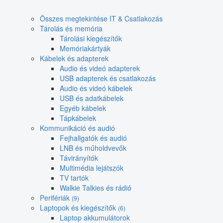
Összes megtekintése IT & Csatlakozás
Tárolás és memória
Tárolási kiegészítők
Memóriakártyák
Kábelek és adapterek
Audio és videó adapterek
USB adapterek és csatlakozás
Audio és videó kábelek
USB és adatkábelek
Egyéb kábelek
Tápkábelek
Kommunikáció és audió
Fejhallgatók és audió
LNB és műholdvevők
Távirányítók
Multimédia lejátszók
TV tartók
Walkie Talkies és rádió
Perifériák
(9)
Laptopok és kiegészítők
(6)
Laptop akkumulátorok