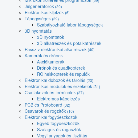
Mikrokontrollerek és programozók
(59)
Jelgenerátorok
(20)
Elektronikus kijelzők
(6)
Tápegységek
(39)
Szabályozható labor tápegységek
3D nyomtatás
3D nyomtatók
3D alkatrészek és pótalkatrészek
Passzív elektronikai alkatrészek
(40)
Kamerák és drónok
Akciókamerák
Drónok és quadkopterek
RC helikopterek és repülők
Elektronikai dobozok és tárolás
(23)
Elektronikus modulok és érzékelők
(31)
Csatlakozók és terminálok
(37)
Elektromos kábelezés
PCB és Protoboard
(32)
Csavarok és rögzítők
(10)
Elektronikai fogyóeszközök
Egyéb fogyóeszközök
Szalagok és ragasztók
Vegyi anyagok és tisztítás