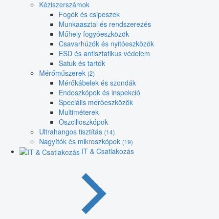
Kéziszerszámok
Fogók és csipeszek
Munkaasztal és rendszerezés
Műhely fogyóeszközök
Csavarhúzók és nyitóeszközök
ESD és antisztatikus védelem
Satuk és tartók
Mérőműszerek
(2)
Mérőkábelek és szondák
Endoszkópok és inspekció
Speciális mérőeszközök
Multiméterek
Oszcilloszkópok
Ultrahangos tisztítás
(14)
Nagyítók és mikroszkópok
(19)
IT & Csatlakozás