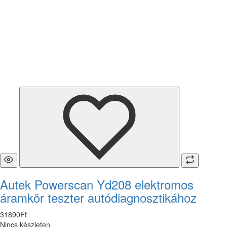
Autek Powerscan Yd208 elektromos
áramkör teszter autódiagnosztikához
31890
Ft
Nincs készleten