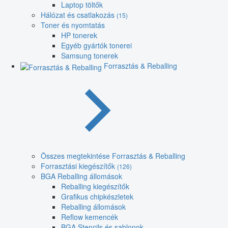
Laptop töltők
Hálózat és csatlakozás
(15)
Toner és nyomtatás
HP tonerek
Egyéb gyártók tonerei
Samsung tonerek
Forrasztás & Reballing
Összes megtekintése Forrasztás & Reballing
Forrasztási kiegészítők
(126)
BGA Reballing állomások
Reballing kiegészítők
Grafikus chipkészletek
Reballing állomások
Reflow kemencék
BGA Stencils és sablonok