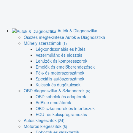
Autók & Diagnosztika
Összes megtekintése Autók & Diagnosztika
Műhely szerszámok
(1)
Légkondicionálás és hűtés
Vezérműlánc és elosztás
Lehúzók és kompresszorok
Emelők és emelőberendezések
Fék- és motorszerszámok
Speciális autószerszámok
Kulcsok és dugókulcsok
OBD diagnosztika & Szkennerek
(6)
OBD kábelek és adapterek
AdBlue emulátorok
OBD szkennerek és interfészek
ECU- és kulcsprogramozás
Autós kiegészítők
(24)
Motoros kiegészítők
(8)
Dobozok és sisaktartók