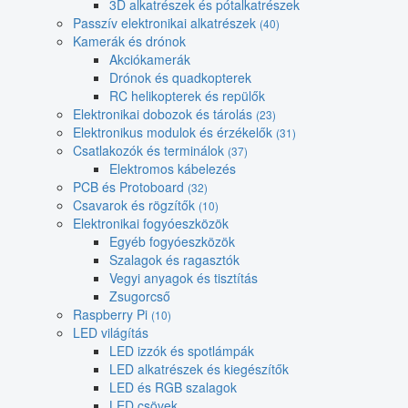
3D alkatrészek és pótalkatrészek
Passzív elektronikai alkatrészek
(40)
Kamerák és drónok
Akciókamerák
Drónok és quadkopterek
RC helikopterek és repülők
Elektronikai dobozok és tárolás
(23)
Elektronikus modulok és érzékelők
(31)
Csatlakozók és terminálok
(37)
Elektromos kábelezés
PCB és Protoboard
(32)
Csavarok és rögzítők
(10)
Elektronikai fogyóeszközök
Egyéb fogyóeszközök
Szalagok és ragasztók
Vegyi anyagok és tisztítás
Zsugorcső
Raspberry Pi
(10)
LED világítás
LED izzók és spotlámpák
LED alkatrészek és kiegészítők
LED és RGB szalagok
LED csövek