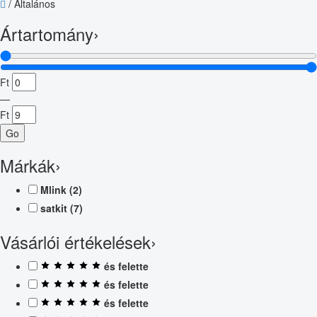
/
Általános
Ártartomány
›
Ft
—
Ft
Go
Márkák
›
Mlink
(2)
satkit
(7)
Vásárlói értékelések
›
és felette
és felette
és felette