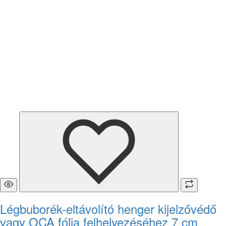
Légbuborék-eltávolító henger kijelzővédő
vagy OCA fólia felhelyezéséhez 7 cm