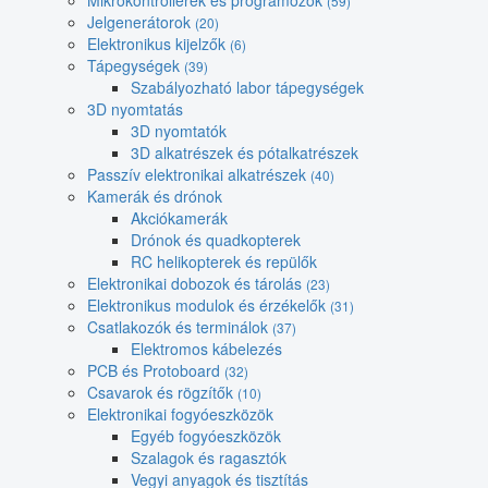
Mikrokontrollerek és programozók
(59)
Jelgenerátorok
(20)
Elektronikus kijelzők
(6)
Tápegységek
(39)
Szabályozható labor tápegységek
3D nyomtatás
3D nyomtatók
3D alkatrészek és pótalkatrészek
Passzív elektronikai alkatrészek
(40)
Kamerák és drónok
Akciókamerák
Drónok és quadkopterek
RC helikopterek és repülők
Elektronikai dobozok és tárolás
(23)
Elektronikus modulok és érzékelők
(31)
Csatlakozók és terminálok
(37)
Elektromos kábelezés
PCB és Protoboard
(32)
Csavarok és rögzítők
(10)
Elektronikai fogyóeszközök
Egyéb fogyóeszközök
Szalagok és ragasztók
Vegyi anyagok és tisztítás