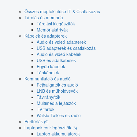
Összes megtekintése IT & Csatlakozás
Tárolás és memória
Tárolási kiegészítők
Memóriakártyák
Kábelek és adapterek
Audio és videó adapterek
USB adapterek és csatlakozás
Audio és videó kábelek
USB és adatkábelek
Egyéb kábelek
Tápkábelek
Kommunikáció és audió
Fejhallgatók és audió
LNB és műholdvevők
Távirányítók
Multimédia lejátszók
TV tartók
Walkie Talkies és rádió
Perifériák
(9)
Laptopok és kiegészítők
(6)
Laptop akkumulátorok