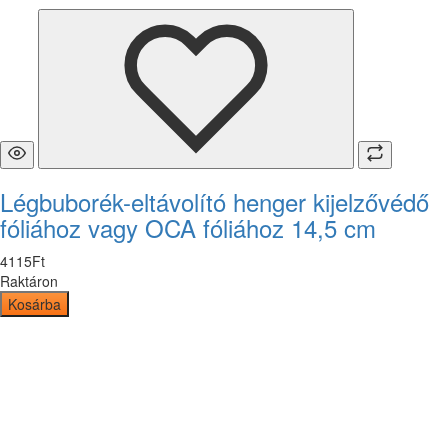
Légbuborék-eltávolító henger kijelzővédő
fóliához vagy OCA fóliához 14,5 cm
4115
Ft
Raktáron
Kosárba