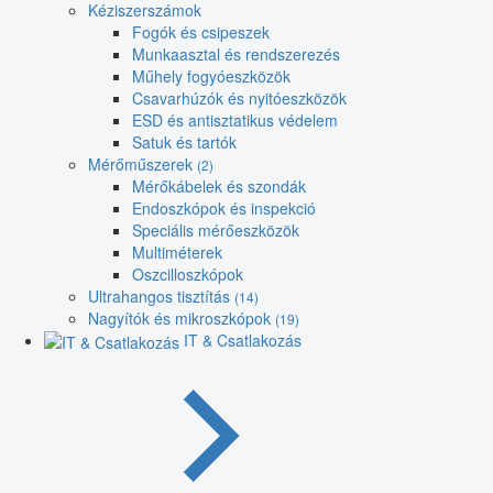
Kéziszerszámok
Fogók és csipeszek
Munkaasztal és rendszerezés
Műhely fogyóeszközök
Csavarhúzók és nyitóeszközök
ESD és antisztatikus védelem
Satuk és tartók
Mérőműszerek
(2)
Mérőkábelek és szondák
Endoszkópok és inspekció
Speciális mérőeszközök
Multiméterek
Oszcilloszkópok
Ultrahangos tisztítás
(14)
Nagyítók és mikroszkópok
(19)
IT & Csatlakozás