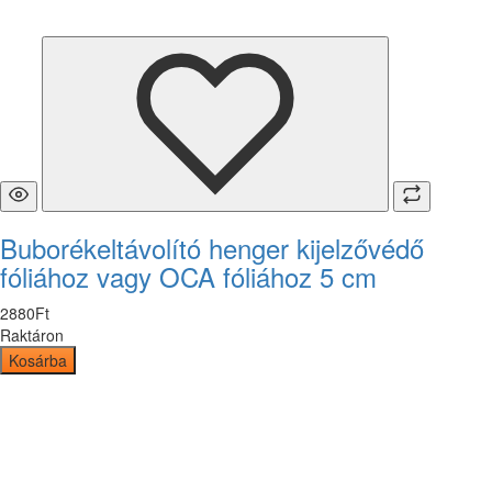
Buborékeltávolító henger kijelzővédő
fóliához vagy OCA fóliához 5 cm
2880
Ft
Raktáron
Kosárba