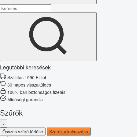
Legutóbbi keresések
Szállítás 1990 Ft-tól
30 napos visszaküldés
100%-ban biztonságos fizetés
Minőségi garancia
Szűrők
×
Összes szűrő törlése
Szűrők alkalmazása