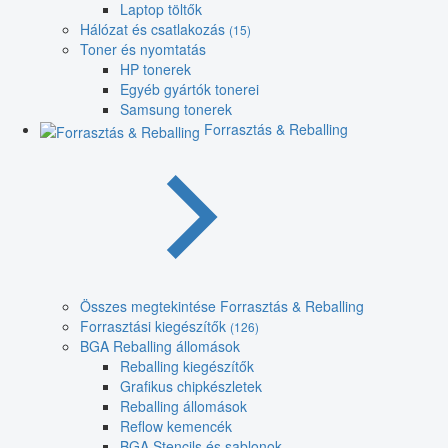
Laptop töltők
Hálózat és csatlakozás
(15)
Toner és nyomtatás
HP tonerek
Egyéb gyártók tonerei
Samsung tonerek
Forrasztás & Reballing
Összes megtekintése Forrasztás & Reballing
Forrasztási kiegészítők
(126)
BGA Reballing állomások
Reballing kiegészítők
Grafikus chipkészletek
Reballing állomások
Reflow kemencék
BGA Stencils és sablonok