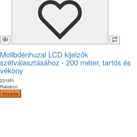
Molibdénhuzal LCD kijelzők
szétválasztásához - 200 méter, tartós és
vékony
2315
Ft
Raktáron
Kosárba