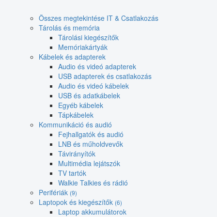
Összes megtekintése IT & Csatlakozás
Tárolás és memória
Tárolási kiegészítők
Memóriakártyák
Kábelek és adapterek
Audio és videó adapterek
USB adapterek és csatlakozás
Audio és videó kábelek
USB és adatkábelek
Egyéb kábelek
Tápkábelek
Kommunikáció és audió
Fejhallgatók és audió
LNB és műholdvevők
Távirányítók
Multimédia lejátszók
TV tartók
Walkie Talkies és rádió
Perifériák
(9)
Laptopok és kiegészítők
(6)
Laptop akkumulátorok