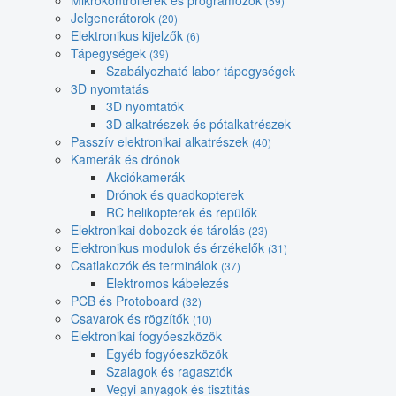
Mikrokontrollerek és programozók
(59)
Jelgenerátorok
(20)
Elektronikus kijelzők
(6)
Tápegységek
(39)
Szabályozható labor tápegységek
3D nyomtatás
3D nyomtatók
3D alkatrészek és pótalkatrészek
Passzív elektronikai alkatrészek
(40)
Kamerák és drónok
Akciókamerák
Drónok és quadkopterek
RC helikopterek és repülők
Elektronikai dobozok és tárolás
(23)
Elektronikus modulok és érzékelők
(31)
Csatlakozók és terminálok
(37)
Elektromos kábelezés
PCB és Protoboard
(32)
Csavarok és rögzítők
(10)
Elektronikai fogyóeszközök
Egyéb fogyóeszközök
Szalagok és ragasztók
Vegyi anyagok és tisztítás