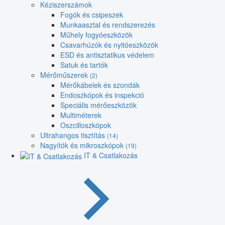
Kéziszerszámok
Fogók és csipeszek
Munkaasztal és rendszerezés
Műhely fogyóeszközök
Csavarhúzók és nyitóeszközök
ESD és antisztatikus védelem
Satuk és tartók
Mérőműszerek
(2)
Mérőkábelek és szondák
Endoszkópok és inspekció
Speciális mérőeszközök
Multiméterek
Oszcilloszkópok
Ultrahangos tisztítás
(14)
Nagyítók és mikroszkópok
(19)
IT & Csatlakozás