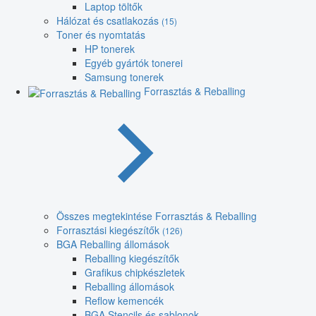
Laptop töltők
Hálózat és csatlakozás
(15)
Toner és nyomtatás
HP tonerek
Egyéb gyártók tonerei
Samsung tonerek
Forrasztás & Reballing
Összes megtekintése Forrasztás & Reballing
Forrasztási kiegészítők
(126)
BGA Reballing állomások
Reballing kiegészítők
Grafikus chipkészletek
Reballing állomások
Reflow kemencék
BGA Stencils és sablonok