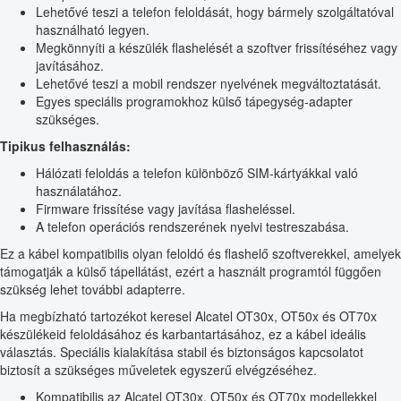
Lehetővé teszi a telefon feloldását, hogy bármely szolgáltatóval
használható legyen.
Megkönnyíti a készülék flashelését a szoftver frissítéséhez vagy
javításához.
Lehetővé teszi a mobil rendszer nyelvének megváltoztatását.
Egyes speciális programokhoz külső tápegység-adapter
szükséges.
Tipikus felhasználás:
Hálózati feloldás a telefon különböző SIM-kártyákkal való
használatához.
Firmware frissítése vagy javítása flasheléssel.
A telefon operációs rendszerének nyelvi testreszabása.
Ez a kábel kompatibilis olyan feloldó és flashelő szoftverekkel, amelyek
támogatják a külső tápellátást, ezért a használt programtól függően
szükség lehet további adapterre.
Ha megbízható tartozékot keresel Alcatel OT30x, OT50x és OT70x
készülékeid feloldásához és karbantartásához, ez a kábel ideális
választás. Speciális kialakítása stabil és biztonságos kapcsolatot
biztosít a szükséges műveletek egyszerű elvégzéséhez.
Kompatibilis az Alcatel OT30x, OT50x és OT70x modellekkel