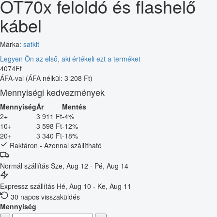
OT70x feloldó és flashelő
kábel
Márka:
satkit
Legyen Ön az első, aki értékeli ezt a terméket
4074
Ft
ÁFA-val
(ÁFA nélkül: 3 208 Ft)
Mennyiségi kedvezmények
Mennyiség
Ár
Mentés
2+
3 911 Ft
-4%
10+
3 598 Ft
-12%
20+
3 340 Ft
-18%
Raktáron - Azonnal szállítható
Normál szállítás
Sze, Aug 12 - Pé, Aug 14
Expressz szállítás
Hé, Aug 10 - Ke, Aug 11
30 napos visszaküldés
Mennyiség