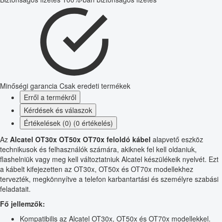
Minőségi garancia
Csak eredeti termékek
Erről a termékről
Kérdések és válaszok
Értékelések (0) (0 értékelés)
Az
Alcatel OT30x OT50x OT70x feloldó kábel
alapvető eszköz
technikusok és felhasználók számára, akiknek fel kell oldaniuk,
flashelniük vagy meg kell változtatniuk Alcatel készülékeik nyelvét. Ezt
a kábelt kifejezetten az OT30x, OT50x és OT70x modellekhez
tervezték, megkönnyítve a telefon karbantartási és személyre szabási
feladatait.
Fő jellemzők:
Kompatibilis az Alcatel OT30x, OT50x és OT70x modellekkel.