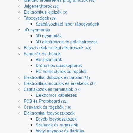
Mikrokontrollerek és programozók
(59)
Jelgenerátorok
(20)
Elektronikus kijelzők
(6)
Tápegységek
(39)
Szabályozható labor tápegységek
3D nyomtatás
3D nyomtatók
3D alkatrészek és pótalkatrészek
Passzív elektronikai alkatrészek
(40)
Kamerák és drónok
Akciókamerák
Drónok és quadkopterek
RC helikopterek és repülők
Elektronikai dobozok és tárolás
(23)
Elektronikus modulok és érzékelők
(31)
Csatlakozók és terminálok
(37)
Elektromos kábelezés
PCB és Protoboard
(32)
Csavarok és rögzítők
(10)
Elektronikai fogyóeszközök
Egyéb fogyóeszközök
Szalagok és ragasztók
Vegyi anyagok és tisztítás