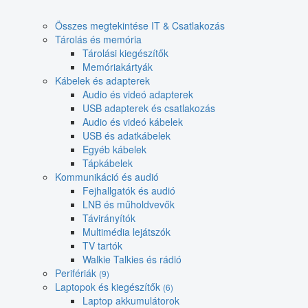
Összes megtekintése IT & Csatlakozás
Tárolás és memória
Tárolási kiegészítők
Memóriakártyák
Kábelek és adapterek
Audio és videó adapterek
USB adapterek és csatlakozás
Audio és videó kábelek
USB és adatkábelek
Egyéb kábelek
Tápkábelek
Kommunikáció és audió
Fejhallgatók és audió
LNB és műholdvevők
Távirányítók
Multimédia lejátszók
TV tartók
Walkie Talkies és rádió
Perifériák
(9)
Laptopok és kiegészítők
(6)
Laptop akkumulátorok