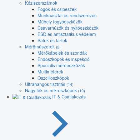
Kéziszerszámok
Fogók és csipeszek
Munkaasztal és rendszerezés
Műhely fogyóeszközök
Csavarhúzók és nyitóeszközök
ESD és antisztatikus védelem
Satuk és tartók
Mérőműszerek
(2)
Mérőkábelek és szondák
Endoszkópok és inspekció
Speciális mérőeszközök
Multiméterek
Oszcilloszkópok
Ultrahangos tisztítás
(14)
Nagyítók és mikroszkópok
(19)
IT & Csatlakozás