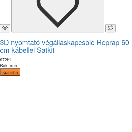
3D nyomtató végálláskapcsoló Reprap 60
cm kábellel Satkit
972
Ft
Raktáron
Kosárba