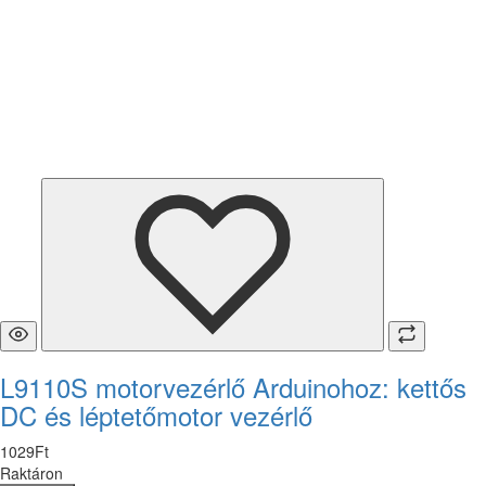
L9110S motorvezérlő Arduinohoz: kettős
DC és léptetőmotor vezérlő
1029
Ft
Raktáron