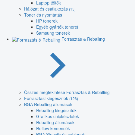
Laptop töltők
Hálózat és csatlakozás
(15)
Toner és nyomtatás
HP tonerek
Egyéb gyártók tonerei
Samsung tonerek
Forrasztás & Reballing
Összes megtekintése Forrasztás & Reballing
Forrasztási kiegészítők
(126)
BGA Reballing állomások
Reballing kiegészítők
Grafikus chipkészletek
Reballing állomások
Reflow kemencék
BGA Stencils és sablonok