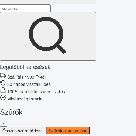
Legutóbbi keresések
Szállítás 1990 Ft-tól
30 napos visszaküldés
100%-ban biztonságos fizetés
Minőségi garancia
Szűrők
×
Összes szűrő törlése
Szűrők alkalmazása